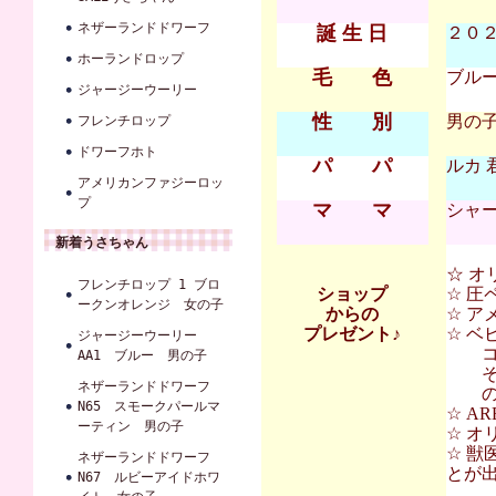
ネザーランドドワーフ
誕 生 日
２０２１
ホーランドロップ
毛 色
ブル
ジャージーウーリー
性 別
男の
フレンチロップ
ドワーフホト
パ パ
ルカ 
アメリカンファジーロッ
プ
マ マ
シャー
新着うさちゃん
☆ オ
フレンチロップ 1 ブロ
ショップ
☆ 圧
ークンオレンジ 女の子
からの
☆ ア
プレゼント♪
☆ 
ジャージーウーリー
コンフ
AA1 ブルー 男の子
その
ネザーランドドワーフ
の割
N65 スモークパールマ
☆ A
ーティン 男の子
☆ オ
☆ 獣
ネザーランドドワーフ
とが
N67 ルビーアイドホワ