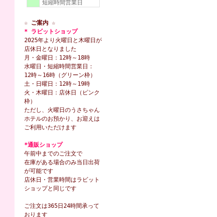
短縮時間営業日
☆ ご案内 ☆
* ラビットショップ
2025年より火曜日と木曜日が
店休日となりました
月・金曜日：12時～18時
水曜日・短縮時間営業日：
12時～16時（グリーン枠）
土・日曜日：12時～19時
火・木曜日：店休日（ピンク
枠）
ただし、火曜日のうさちゃん
ホテルのお預かり、お迎えは
ご利用いただけます
*通販ショップ
午前中までのご注文で
在庫がある場合のみ当日出荷
が可能です
店休日・営業時間はラビット
ショップと同じです
ご注文は365日24時間承って
おります