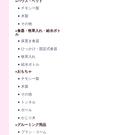
★ハウス・ベット
チモシー製
木製
その他
★食器・牧草入れ・給水ボト
ル
床置き食器
ひっかけ・固定式食器
牧草入れ
給水ボトル
★おもちゃ
チモシー製
木製
その他
トンネル
ボール
かじり木
★グルーミング用品
ブラシ・コーム