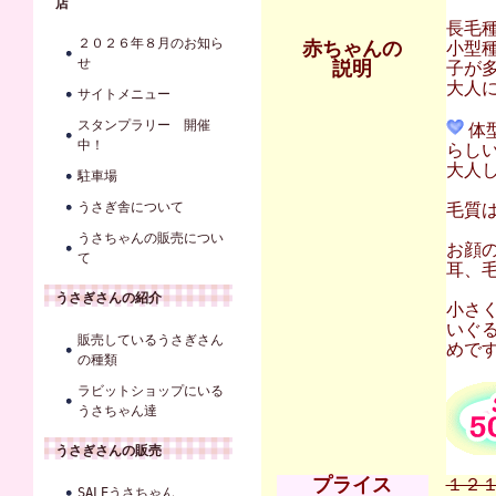
店
長毛
２０２６年８月のお知ら
赤ちゃんの
小型
せ
説明
子が
大人に
サイトメニュー
スタンプラリー 開催
体
中！
らし
大人
駐車場
うさぎ舎について
毛質
うさちゃんの販売につい
お顔
て
耳、
うさぎさんの紹介
小さ
いぐ
販売しているうさぎさん
めです。
の種類
ラビットショップにいる
うさちゃん達
うさぎさんの販売
プライス
１２１
SALEうさちゃん