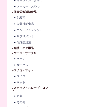
オリジナル おやつ
メーカー おやつ
★健康栄養補助食品
乳酸菌
栄養補助食品
コンディションケア
サプリメント
毛球症対策
★介護・ケア用品
★ケージ・サークル
ケージ
サークル
★スノコ・マット
スノコ
マット
★ステップ・スロープ・ロフ
ト
木製
その他