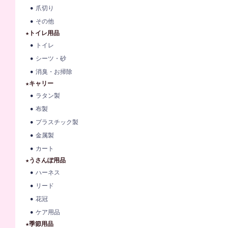
爪切り
その他
★トイレ用品
トイレ
シーツ・砂
消臭・お掃除
★キャリー
ラタン製
布製
プラスチック製
金属製
カート
★うさんぽ用品
ハーネス
リード
花冠
ケア用品
★季節用品