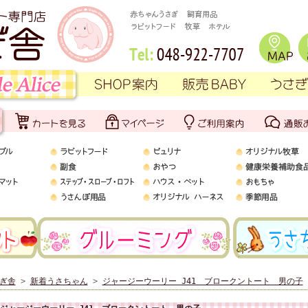
ぎ舎
>
新着うさちゃん
>
ジャージーウーリー J41 ブロークントート 男の子