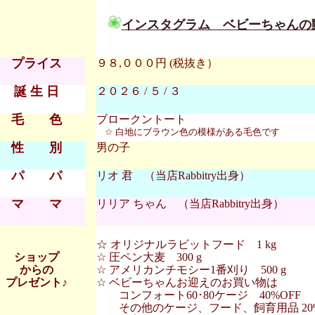
インスタグラム ベビーちゃんの
プライス
９８,０００円 (税抜き）
誕 生 日
２０２６ / ５ / ３
毛 色
ブロークントート
☆ 白地にブラウン色の模様がある毛色です
性 別
男の子
パ パ
リオ 君 （当店Rabbitry出身）
マ マ
リリア ちゃん （当店Rabbitry出身）
☆ オリジナルラビットフード 1 kg
ショップ
☆ 圧ペン大麦 300 g
からの
☆ アメリカンチモシー1番刈り 500 g
プレゼント♪
☆ ベビーちゃんお迎えのお買い物は
コンフォート60･80ケージ 40%OFF
その他のケージ、フード、飼育用品 20%