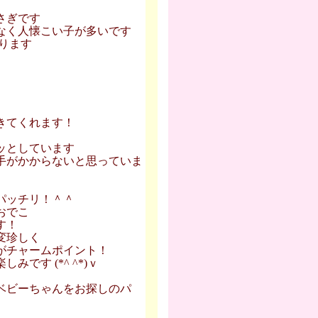
さぎです
なく人懐こい子が多いです
なります
きてくれます！
ッとしています
手がかからないと思っていま
パッチリ！＾＾
おでこ
す！
変珍しく
がチャームポイント！
です (*^ ^*)ｖ
ベビーちゃんをお探しのパ