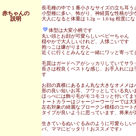
長毛種の中で１番小さなサイズの立ち耳う
赤ちゃんの
小型種に多い、怖がり、神経質な性格が少
説明
大人になると体重は 1.2g ～ 1.6 kg 程度に
体型は大変小柄です
丸い頭とお顔が可愛らしいベビーちゃん
穏やかで大人しいけれど、人懐こいです
抱っこは嫌がりません
近くに行くとみんなと一緒にワッと寄って
毛質はガードヘアがシッカリしていてサラ
長さは程良くベストな感じ、お手入れには
す
お顔の真横にあるまん丸な大きなオメメは
形の良い短いお耳、フワッとしている丸い
ほっぺには飾り毛がモコモコッと付いてま
トートカラーはジャージーウーリーでは大
左右対象の綺麗なブロークン模様のコート
タイプが良いように思っています、将来が楽しみ
生きているぬいぐるみのように可愛らしい
パ、ママにピッタリ！おススメです♪