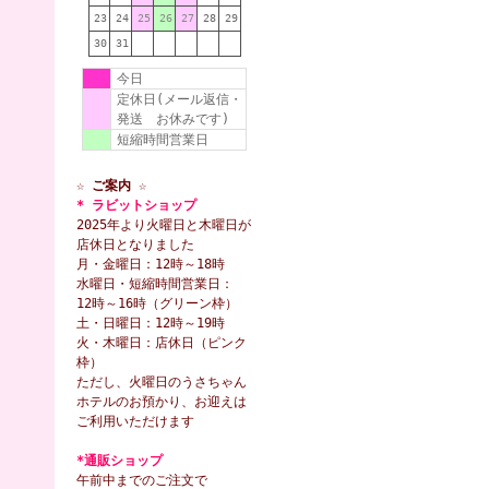
23
24
25
26
27
28
29
30
31
今日
定休日(メール返信・
発送 お休みです)
短縮時間営業日
☆ ご案内 ☆
* ラビットショップ
2025年より火曜日と木曜日が
店休日となりました
月・金曜日：12時～18時
水曜日・短縮時間営業日：
12時～16時（グリーン枠）
土・日曜日：12時～19時
火・木曜日：店休日（ピンク
枠）
ただし、火曜日のうさちゃん
ホテルのお預かり、お迎えは
ご利用いただけます
*通販ショップ
午前中までのご注文で