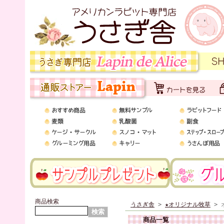
商品検索
うさぎ舎
>
★オリジナル牧草
> 
商品一覧