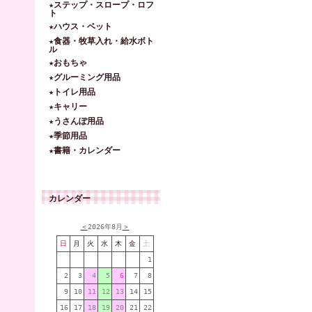
★ステップ・スロープ・ロフ
ト
★ハウス・ベット
★食器・牧草入れ・給水ボト
ル
★おもちゃ
★グルーミング用品
★トイレ用品
★キャリー
★うさんぽ用品
★季節用品
★書籍・カレンダー
カレンダー
＜
2026年8月
＞
日
月
火
水
木
金
土
1
2
3
4
5
6
7
8
9
10
11
12
13
14
15
16
17
18
19
20
21
22