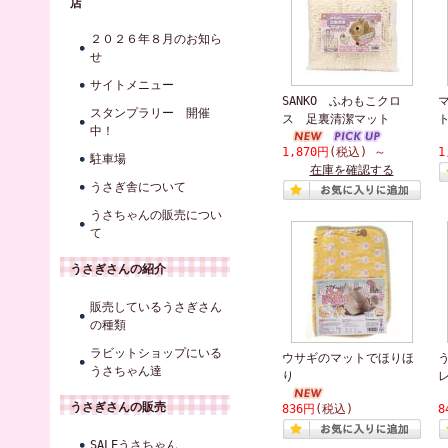
店
２０２６年８月のお知ら
せ
サイトメニュー
SANKO ふわもこクロ
スタンプラリー 開催
ス 足裏清潔マット
中！
1,870円
(税込)
～
1
駐車場
在庫を確認する
うさぎ舎について
うさちゃんの販売につい
て
うさぎさんの紹介
販売しているうさぎさん
の種類
ラビットショップにいる
ウサギのマットでほりほ
うさちゃん達
り
うさぎさんの販売
836円
(税込)
8
SALEうさちゃん