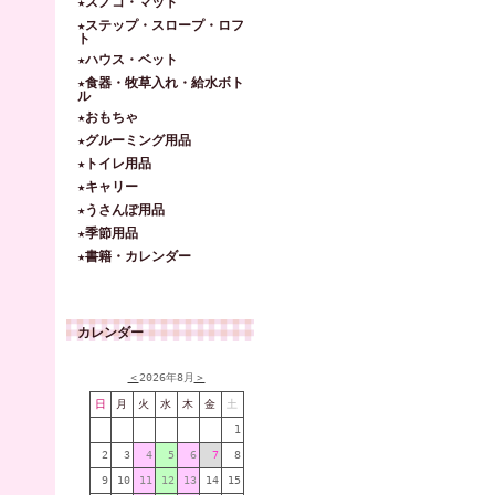
★スノコ・マット
★ステップ・スロープ・ロフ
ト
★ハウス・ベット
★食器・牧草入れ・給水ボト
ル
★おもちゃ
★グルーミング用品
★トイレ用品
★キャリー
★うさんぽ用品
★季節用品
★書籍・カレンダー
カレンダー
＜
2026年8月
＞
日
月
火
水
木
金
土
1
2
3
4
5
6
7
8
9
10
11
12
13
14
15