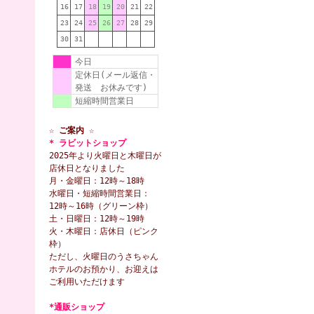
16
17
18
19
20
21
22
23
24
25
26
27
28
29
30
31
今日
定休日(メール返信・
発送 お休みです)
短縮時間営業日
☆ ご案内 ☆
* ラビットショップ
2025年より火曜日と木曜日が
店休日となりました
月・金曜日：12時～18時
水曜日・短縮時間営業日：
12時～16時（グリーン枠）
土・日曜日：12時～19時
火・木曜日：店休日（ピンク
枠）
ただし、火曜日のうさちゃん
ホテルのお預かり、お迎えは
ご利用いただけます
*通販ショップ