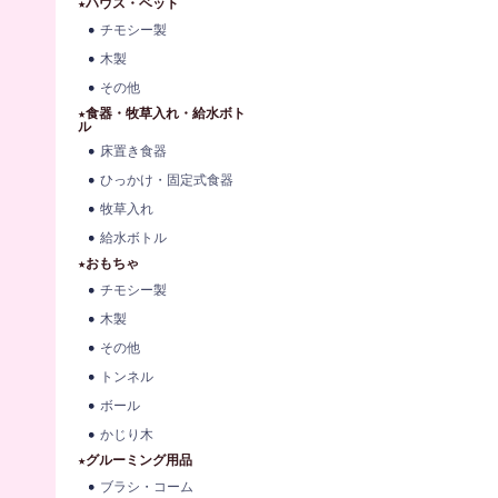
★ハウス・ベット
チモシー製
木製
その他
★食器・牧草入れ・給水ボト
ル
床置き食器
ひっかけ・固定式食器
牧草入れ
給水ボトル
★おもちゃ
チモシー製
木製
その他
トンネル
ボール
かじり木
★グルーミング用品
ブラシ・コーム