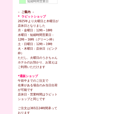
短縮時間営業日
☆ ご案内 ☆
* ラビットショップ
2025年より火曜日と木曜日が
店休日となりました
月・金曜日：12時～18時
水曜日・短縮時間営業日：
12時～16時（グリーン枠）
土・日曜日：12時～19時
火・木曜日：店休日（ピンク
枠）
ただし、火曜日のうさちゃん
ホテルのお預かり、お迎えは
ご利用いただけます
*通販ショップ
午前中までのご注文で
在庫がある場合のみ当日出荷
が可能です
店休日・営業時間はラビット
ショップと同じです
ご注文は365日24時間承って
おります