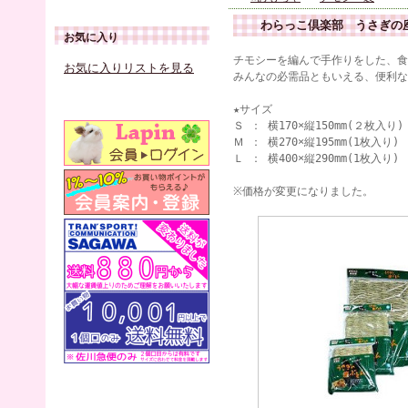
わらっこ倶楽部 うさぎの
お気に入り
チモシーを編んで手作りをした、食
お気に入りリストを見る
みんなの必需品ともいえる、便利な
★サイズ
Ｓ ： 横170×縦150mm(２枚入り)
Ｍ ： 横270×縦195mm(1枚入り)
Ｌ ： 横400×縦290mm(1枚入り)
※価格が変更になりました。