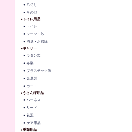
爪切り
その他
★トイレ用品
トイレ
シーツ・砂
消臭・お掃除
★キャリー
ラタン製
布製
プラスチック製
金属製
カート
★うさんぽ用品
ハーネス
リード
花冠
ケア用品
★季節用品