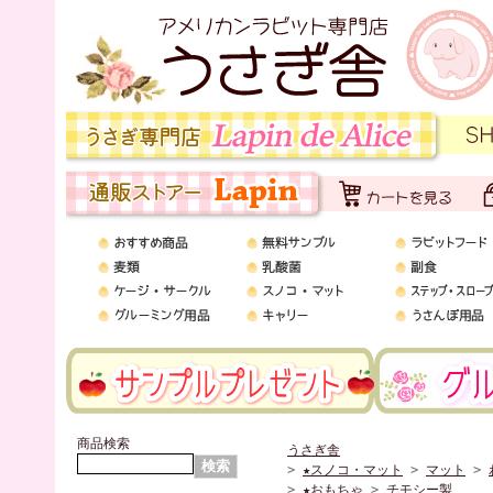
商品検索
うさぎ舎
>
★スノコ・マット
>
マット
>
>
★おもちゃ
>
チモシー製