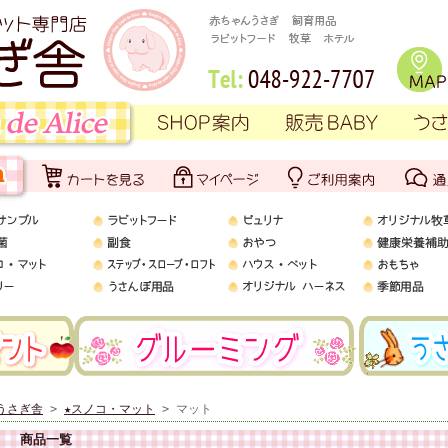
うさぎ舎
>
★スノコ・マット
> マット
商品一覧