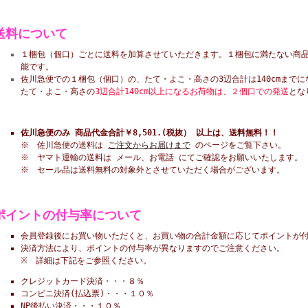
送料について
１梱包（個口）ごとに送料を加算させていただきます。１梱包に満たない商
能です。
佐川急便での１梱包（個口）の、たて・よこ・高さの3辺合計は140cmまでに
たて・よこ・高さの
3辺合計140cm以上になるお荷物は、２個口での発送
とな
佐川急便のみ 商品代金合計￥8,501.(税抜） 以上は、送料無料！！
※ 佐川急便の送料は
ご注文からお届けまで
のページをご覧下さい。
※ ヤマト運輸の送料は メール、お電話 にてご確認をお願いいたします。
※ セール品は送料無料の対象外とさせていただく場合がございます。
ポイントの付与率について
会員登録後にお買い物いただくと、お買い物の合計金額に応じてポイントが
決済方法により、ポイントの付与率が異なりますのでご注意ください。
※ 詳細は下記をご参照ください。
クレジットカード決済・・・８％
コンビニ決済(払込票)・・・１０％
NP後払い決済・・・１０％