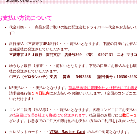
お支払い方法について
お支払い方法について
代金引換・・・商品お受け取りの際に配送会社ドライバーへ代金をお支払いく
す)
銀行振込 (三菱東京UFJ銀行)・・・前払いとなります。下記の口座にお振
金確認後に発送させていただきます。
三菱東京ＵＦＪ銀行 雷門支店 店番号369 (普) 0597131 ニオ マリ
ゆうちょ銀行 (振替)・・・前払いとなります。下記の口座にお振込みをお
後に発送させていただきます。
〇三八（ゼロサンハチ）支店 普通 5492538 （記号番号：10350-5492
NP後払い・・・後払いとなります。
商品発送後に管理会社より郵送にてお振
請求書発行後
１４日以内
にお支払いをお願いいたします。(全国のコンビニエ
いただけます)
コンビニ決済 (払込票)・・・前払いとなります。各種コンビニにてお支払
※
払込票は管理会社より郵送にて発送されます。
払込票のお届けには
数日～１
ざいます。お急ぎでのご注文の際は他のお支払い方法のご利用をお勧めいた
クレジットカード・・・
VISA、Master Card
のみのご対応となります。