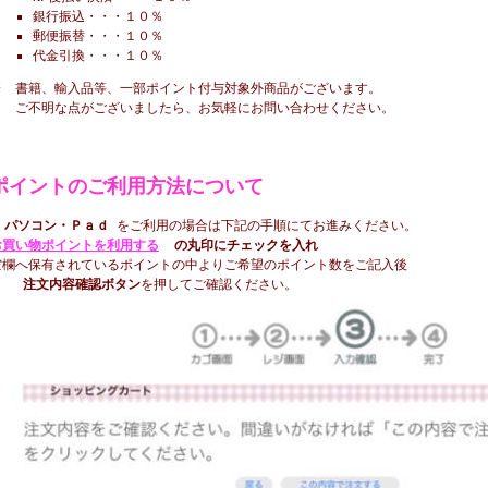
銀行振込・・・１０％
郵便振替・・・１０％
代金引換・・・１０％
※ 書籍、輸入品等、一部ポイント付与対象外商品がございます。
ご不明な点がございましたら、お気軽にお問い合わせください。
ポイントのご利用方法について
★
パソコン・Ｐａｄ
を
ご利用の場合は
下記の手順にてお進みください。
お買い物ポイントを利用する
の丸印にチェックを入れ
空欄へ
保
有されているポイントの中よりご希望のポイント数をご記入後
注文内容確認ボタン
を押してご確認ください。