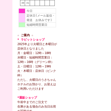
30
31
今日
定休日(メール返信・
発送 お休みです)
短縮時間営業日
☆ ご案内 ☆
* ラビットショップ
2025年より火曜日と木曜日が
店休日となりました
月・金曜日：12時～18時
水曜日・短縮時間営業日：
12時～16時（グリーン枠）
土・日曜日：12時～19時
火・木曜日：店休日（ピンク
枠）
ただし、火曜日のうさちゃん
ホテルのお預かり、お迎えは
ご利用いただけます
*通販ショップ
午前中までのご注文で
在庫がある場合のみ当日出荷