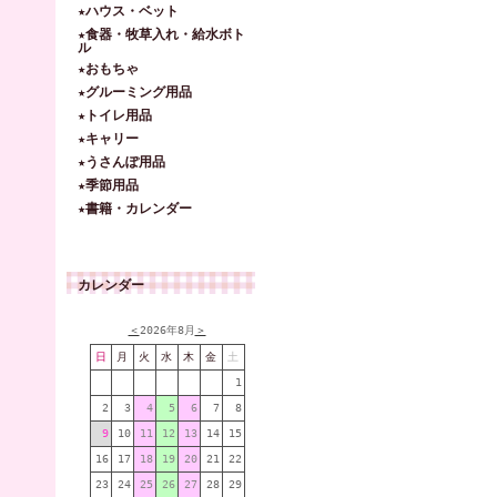
★ハウス・ベット
★食器・牧草入れ・給水ボト
ル
★おもちゃ
★グルーミング用品
★トイレ用品
★キャリー
★うさんぽ用品
★季節用品
★書籍・カレンダー
カレンダー
＜
2026年8月
＞
日
月
火
水
木
金
土
1
2
3
4
5
6
7
8
9
10
11
12
13
14
15
16
17
18
19
20
21
22
23
24
25
26
27
28
29