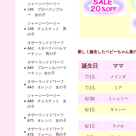
ジャージーウーリー
J46 ブロークンブル
ー 女の子
ジャージーウーリー
J48 チェスナット 男
の子
ネザーランドドワーフ
AA2 スモークパールマ
新しく誕生したベビーちゃん達
ーティン 男の子
ネザーランドドワーフ
誕生日
ママ
AA5 ブルーシルバーマ
ーティン 女の子
7/15
メリンダ
ネザーランドドワーフ
7/15
AA3 オレンジ 女の子
ミア
ジャージーウーリー
6/30
ミシュリー
AA6 チェスナット 女
の子
6/15
キャシー
ネザーランドドワーフ
A75 オレンジ 女の子
6/15
ラメル
ネザーランドドワーフ
A76 フォーン 男の子