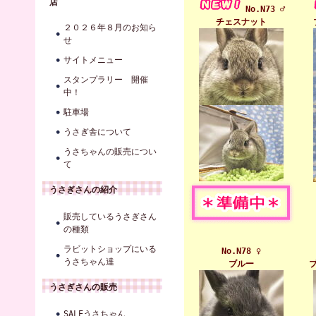
店
No.N73 ♂
チェスナット
２０２６年８月のお知ら
せ
サイトメニュー
スタンプラリー 開催
中！
駐車場
うさぎ舎について
うさちゃんの販売につい
て
うさぎさんの紹介
販売しているうさぎさん
の種類
ラビットショップにいる
No.N78 ♀
うさちゃん達
ブルー
うさぎさんの販売
SALEうさちゃん