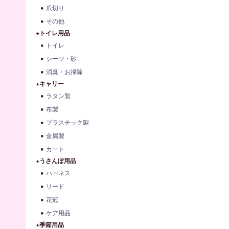
爪切り
その他
★トイレ用品
トイレ
シーツ・砂
消臭・お掃除
★キャリー
ラタン製
布製
プラスチック製
金属製
カート
★うさんぽ用品
ハーネス
リード
花冠
ケア用品
★季節用品