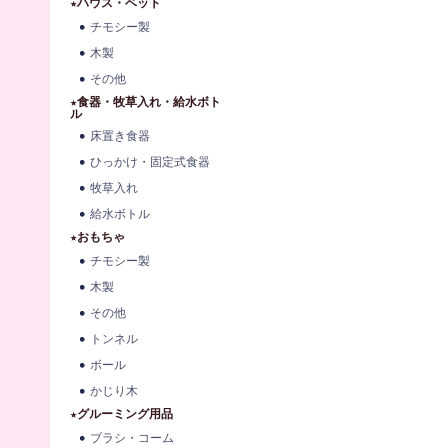
★ハウス・ベット
チモシー製
木製
その他
★食器・牧草入れ・給水ボト
ル
床置き食器
ひっかけ・固定式食器
牧草入れ
給水ボトル
★おもちゃ
チモシー製
木製
その他
トンネル
ボール
かじり木
★グルーミング用品
ブラシ・コーム