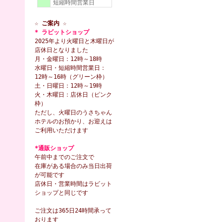
短縮時間営業日
☆ ご案内 ☆
* ラビットショップ
2025年より火曜日と木曜日が
店休日となりました
月・金曜日：12時～18時
水曜日・短縮時間営業日：
12時～16時（グリーン枠）
土・日曜日：12時～19時
火・木曜日：店休日（ピンク
枠）
ただし、火曜日のうさちゃん
ホテルのお預かり、お迎えは
ご利用いただけます
*通販ショップ
午前中までのご注文で
在庫がある場合のみ当日出荷
が可能です
店休日・営業時間はラビット
ショップと同じです
ご注文は365日24時間承って
おります