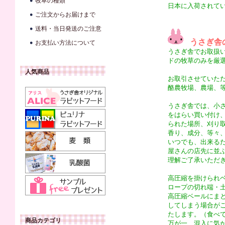
牧草の種類
日本に入荷されて
ご注文からお届けまで
送料・当日発送のご注意
うさぎ舎
お支払い方法について
うさぎ舎でお取扱
ドの牧草のみを厳
人気商品
お取引させていた
酪農牧場、農場、
うさぎ舎では、小
をはらい買い付け
られた場所、刈り
香り、成分、等々
いつでも、出来る
屋さんの店先に並
理解ご了承いただ
高圧縮を掛けられ
ロープの切れ端・
高圧縮ベールにま
してしまう場合が
たします。（食べ
商品カテゴリ
万が一、混入に気