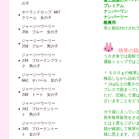
最上品質のスーパ
の子
プレミアム
ナンバーワン
ホーランドロップ AA7
ナンバーツー
クリーム 女の子
酪農用
ジャージーウーリー
等と順位付けされ
J56 ブルー 女の子
ジャージーウーリー
J58 ブルー 男の子
牧草の袋
ジャージーウーリー
うさぎ舎では新鮮
J39 ブロークンブラッ
通販ショップでは
ク 男の子
＊ ５００ｇの牧
ジャージーウーリー
検品しながら詰め
AA2 オパール 女の子
＊ 2kg以上の重
ジャージーウーリー
プレスで固まって
J40 トート 女の子
ただ、圧縮して運
ざいますことをど
ジャージーウーリー
J41 ブロークントー
ガラ袋に入ってい
ト 男の子
長年牧草販売をさ
とは１度もござい
ジャージーウーリー
袋が破損して牧草
J45 ブロークントー
様に思えます。ど
ト 女の子