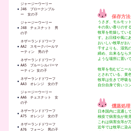
ジャージーウーリー
J46 ブロークンブル
ー 女の子
保存方法
うさぎ、モルモッ
ジャージーウーリー
キの良い香りのす
J48 チェスナット 男
牧草を乾燥してい
の子
す。お日様や風に
ネザーランドドワーフ
おいしい牧草がお
AA2 スモークパールマ
干すよりも、湿気
ーティン 男の子
締め、出来るなら
ような場所に置い
ネザーランドドワーフ
AA5 ブルーシルバーマ
牧草を包むビニー
ーティン 女の子
とされている、黄
ネザーランドドワーフ
牧草は生きて呼吸
AA3 オレンジ 女の子
自分自身で良いコ
ジャージーウーリー
AA6 チェスナット 女
の子
燻蒸処理
ネザーランドドワーフ
日本国内に流通し
A75 オレンジ 女の子
検疫で病害虫が発
これは病害虫等が
ネザーランドドワーフ
近年では牧草に染
A76 フォーン 男の子