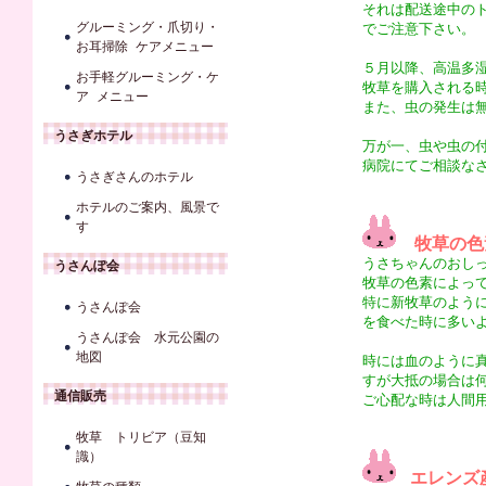
それは配送途中の
グルーミング・爪切り・
でご注意下さい。
お耳掃除 ケアメニュー
５月以降、高温多
お手軽グルーミング・ケ
牧草を購入される
ア メニュー
また、虫の発生は
うさぎホテル
万が一、虫や虫の
病院にてご相談な
うさぎさんのホテル
ホテルのご案内、風景で
す
牧草の色
うさちゃんのおし
うさんぽ会
牧草の色素によっ
特に新牧草のよう
うさんぽ会
を食べた時に多い
うさんぽ会 水元公園の
地図
時には血のように
すが大抵の場合は
通信販売
ご心配な時は人間
牧草 トリビア（豆知
識）
エレンズ