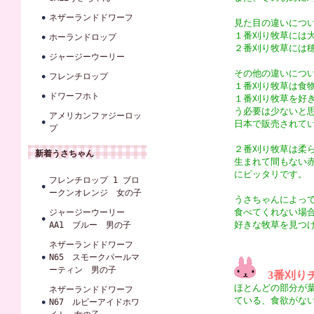
ネザーランドドワーフ
見た目の違いにつ
１番刈り牧草には
ホーランドロップ
２番刈り牧草には
ジャージーウーリー
その他の違いにつ
フレンチロップ
１番刈り牧草は食
ドワーフホト
１番刈り牧草を好
う必要は少ないと
アメリカンファジーロッ
日本で販売されて
プ
２番刈り牧草は柔
新着うさちゃん
生まれて間もない
にピッタリです。
フレンチロップ 1 ブロ
ークンオレンジ 女の子
うさちゃんによっ
食べてくれない場
ジャージーウーリー
好きな牧草を見つ
AA1 ブルー 男の子
ネザーランドドワーフ
N65 スモークパールマ
ーティン 男の子
3番刈り
ほとんどの部分が
ネザーランドドワーフ
ている、食欲がな
N67 ルビーアイドホワ