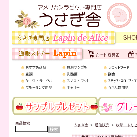
商品検索
うさぎ舎
>
通信販売
>
牧草 トリ