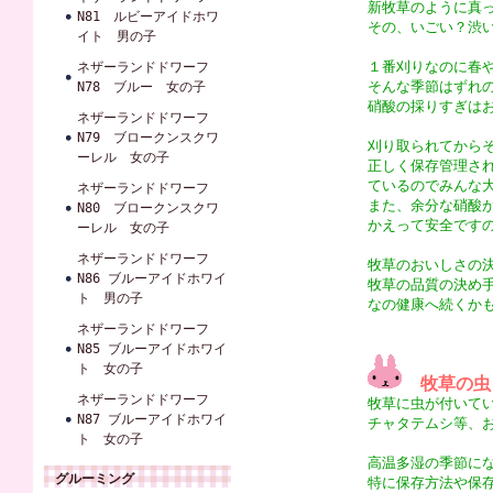
新牧草のように真
N81 ルビーアイドホワ
その、いごい？渋
イト 男の子
１番刈りなのに春
ネザーランドドワーフ
そんな季節はずれ
N78 ブルー 女の子
硝酸の採りすぎは
ネザーランドドワーフ
N79 ブロークンスクワ
刈り取られてから
ーレル 女の子
正しく保存管理さ
ているのでみんな
ネザーランドドワーフ
また、余分な硝酸
N80 ブロークンスクワ
かえって安全です
ーレル 女の子
ネザーランドドワーフ
牧草のおいしさの
N86 ブルーアイドホワイ
牧草の品質の決め
ト 男の子
なの健康へ続くか
ネザーランドドワーフ
N85 ブルーアイドホワイ
ト 女の子
牧草の虫
ネザーランドドワーフ
牧草に虫が付いて
N87 ブルーアイドホワイ
チャタテムシ等、
ト 女の子
高温多湿の季節に
グルーミング
特に保存方法や保