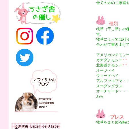
全ての方のご家庭
種類
牧草（干し草）の
す。
牧草によっては刈
合わせて書き上げ
アメリカンチモシ
カナダチモシー
* *
北海道チモシー
* *
オーツヘイ
ウィートヘイ
アルファルファ・
スーダングラス
オーチャード・・
わら
プレス
牧草をまとめる時
うさぎ舎 Lapin de Alice