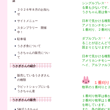
店
シングルプレス
* *
る量も少ないです
２０２６年８月のお知ら
うさちゃん達は食
せ
日本で見かける種
サイトメニュー
アメリカンチモシ
スタンプラリー 開催
１番刈り、２番刈
中！
ダブルブレス
* *
ギ
駐車場
ることがほとんど
うさぎ舎について
固まりとなります
うさちゃんの販売につい
日本で見かける種
て
アメリカンチモシ
ヘイ、アルファル
うさぎさんの紹介
販売しているうさぎさん
の種類
１番刈り
ラビットショップにいる
牧草の１番刈りと
うさちゃん達
１番刈り牧草は春
うさぎさんの販売
２番刈り牧草は１
を称しています。
また、冬の初めに
SALEうさちゃん