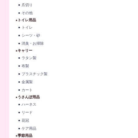
爪切り
その他
★トイレ用品
トイレ
シーツ・砂
消臭・お掃除
★キャリー
ラタン製
布製
プラスチック製
金属製
カート
★うさんぽ用品
ハーネス
リード
花冠
ケア用品
★季節用品