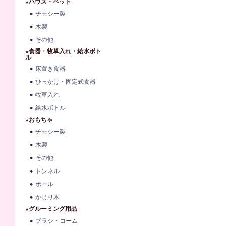
★ハウス・ベット
チモシー製
木製
その他
★食器・牧草入れ・給水ボト
ル
床置き食器
ひっかけ・固定式食器
牧草入れ
給水ボトル
★おもちゃ
チモシー製
木製
その他
トンネル
ボール
かじり木
★グルーミング用品
ブラシ・コーム