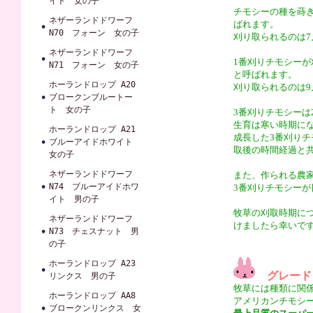
イト 女の子
チモシーの種を蒔
ネザーランドドワーフ
ばれます。
N70 フォーン 女の子
刈り取られるのは7
ネザーランドドワーフ
1番刈りチモシー
N71 フォーン 女の子
と呼ばれます。
ホーランドロップ A20
刈り取られるのは9
ブロークンブルートー
ト 女の子
3番刈りチモシーは
生育は寒い時期に
ホーランドロップ A21
成長した3番刈り
ブルーアイドホワイト
取後の時間経過と
女の子
ネザーランドドワーフ
また、作られる農
N74 ブルーアイドホワ
3番刈りチモシー
イト 男の子
牧草の刈取時期に
ネザーランドドワーフ
けましたら幸いで
N73 チェスナット 男
の子
ホーランドロップ A23
グレード
リンクス 男の子
牧草には種類に関
ホーランドロップ AA8
アメリカンチモシ
ブロークンリンクス 女