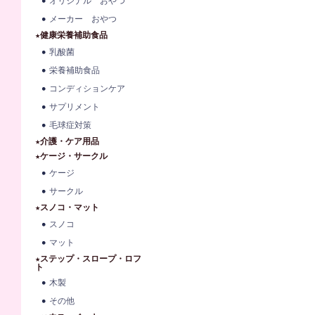
オリジナル おやつ
メーカー おやつ
★健康栄養補助食品
乳酸菌
栄養補助食品
コンディションケア
サプリメント
毛球症対策
★介護・ケア用品
★ケージ・サークル
ケージ
サークル
★スノコ・マット
スノコ
マット
★ステップ・スロープ・ロフ
ト
木製
その他