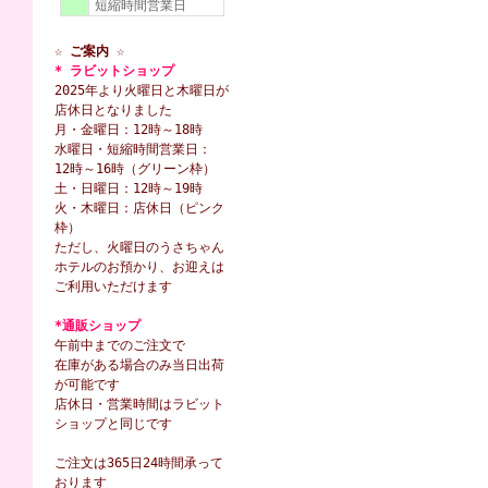
短縮時間営業日
☆ ご案内 ☆
* ラビットショップ
2025年より火曜日と木曜日が
店休日となりました
月・金曜日：12時～18時
水曜日・短縮時間営業日：
12時～16時（グリーン枠）
土・日曜日：12時～19時
火・木曜日：店休日（ピンク
枠）
ただし、火曜日のうさちゃん
ホテルのお預かり、お迎えは
ご利用いただけます
*通販ショップ
午前中までのご注文で
在庫がある場合のみ当日出荷
が可能です
店休日・営業時間はラビット
ショップと同じです
ご注文は365日24時間承って
おります