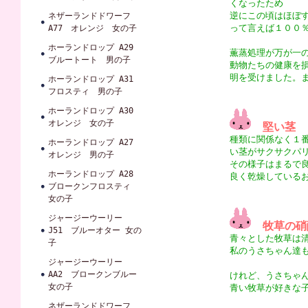
くなったため
逆にこの頃はほぼ
ネザーランドドワーフ
って言えば１００
A77 オレンジ 女の子
ホーランドロップ A29
薫蒸処理が万が一
ブルートート 男の子
動物たちの健康を
明を受けました。
ホーランドロップ A31
フロスティ 男の子
ホーランドロップ A30
オレンジ 女の子
堅い茎
種類に関係なく１
ホーランドロップ A27
い茎がサクサクパ
オレンジ 男の子
その様子はまるで
ホーランドロップ A28
良く乾燥している
ブロークンフロスティ
女の子
ジャージーウーリー
牧草の硝
J51 ブルーオター 女の
青々とした牧草は
子
私のうさちゃん達
ジャージーウーリー
AA2 ブロークンブルー
けれど、うさちゃ
女の子
青い牧草が好きな
ネザーランドドワーフ