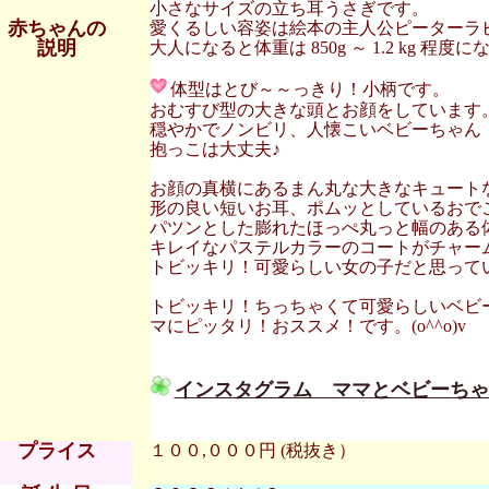
小さなサイズの立ち耳うさぎです。
赤ちゃんの
愛くるしい容姿は絵本の主人公ピーターラ
説明
大人になると体重は 850g ～ 1.2 kg 程度
体型はとび～～っきり！小柄です。
おむすび型の大きな頭とお顔をしています
穏やかでノンビリ、人懐こいベビーちゃん
抱っこは大丈夫♪
お顔の真横にあるまん丸な大きなキュート
形の良い短いお耳、ポムッとしているおで
パツンとした膨れたほっぺ丸っと幅のある
キレイなパステルカラーのコートがチャー
トビッキリ！可愛らしい女の子だと思って
トビッキリ！ちっちゃくて可愛らしいベビ
マにピッタリ！おススメ！です。(o^^o)v
インスタグラム ママとベビーちゃ
プライス
１００,０００円 (税抜き）