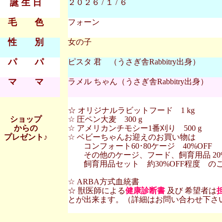
誕 生 日
２０２６ / １ / ６
毛 色
フォーン
性 別
女の子
パ パ
ピスタ 君 （うさぎ舎Rabbitry出身）
マ マ
ラメル ちゃん（うさぎ舎Rabbitry出身）
☆ オリジナルラビットフード 1 kg
ショップ
☆ 圧ペン大麦 300 g
からの
☆ アメリカンチモシー1番刈り 500 g
プレゼント♪
☆ ベビーちゃんお迎えのお買い物は
コンフォート60･80ケージ 40%OFF
その他のケージ、フード、飼育用品 20%
飼育用品セット 約30%OFF程度 の
☆ ARBA方式血統書
☆ 獣医師による
健康診断書
及び 希望者は
とが出来ます。（詳細はお問い合わせ下さ