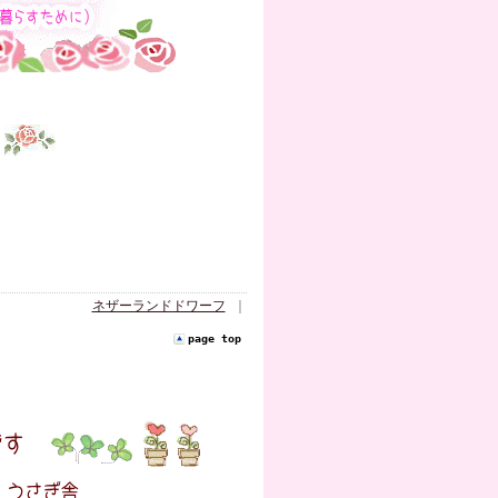
ネザーランドドワーフ
｜
page top