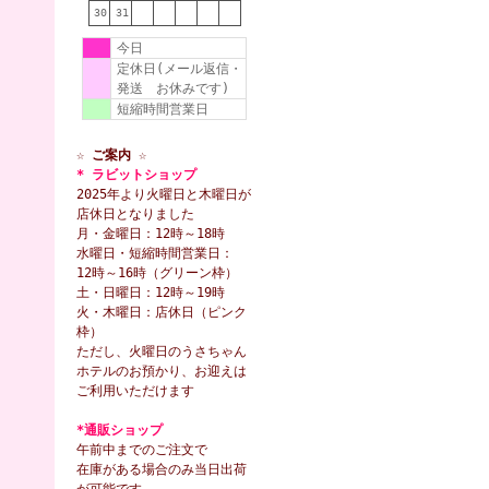
30
31
今日
定休日(メール返信・
発送 お休みです)
短縮時間営業日
☆ ご案内 ☆
* ラビットショップ
2025年より火曜日と木曜日が
店休日となりました
月・金曜日：12時～18時
水曜日・短縮時間営業日：
12時～16時（グリーン枠）
土・日曜日：12時～19時
火・木曜日：店休日（ピンク
枠）
ただし、火曜日のうさちゃん
ホテルのお預かり、お迎えは
ご利用いただけます
*通販ショップ
午前中までのご注文で
在庫がある場合のみ当日出荷