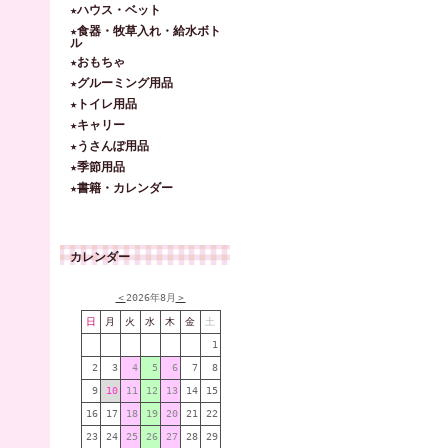
★ハウス・ベット
★食器・牧草入れ・給水ボト
ル
★おもちゃ
★グルーミング用品
★トイレ用品
★キャリー
★うさんぽ用品
★季節用品
★書籍・カレンダー
カレンダー
＜
2026年8月
＞
日
月
火
水
木
金
土
1
2
3
4
5
6
7
8
9
10
11
12
13
14
15
16
17
18
19
20
21
22
23
24
25
26
27
28
29