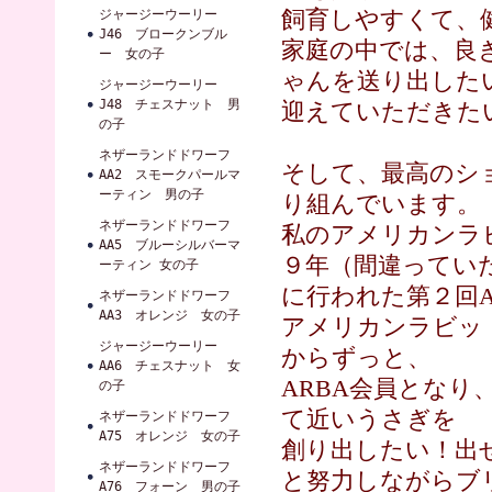
飼育しやすくて、
ジャージーウーリー
J46 ブロークンブル
家庭の中では、良
ー 女の子
ゃんを送り出した
ジャージーウーリー
J48 チェスナット 男
迎えていただきた
の子
ネザーランドドワーフ
そして、最高のシ
AA2 スモークパールマ
ーティン 男の子
り組んでいます。
ネザーランドドワーフ
私のアメリカンラ
AA5 ブルーシルバーマ
９年（間違ってい
ーティン 女の子
に行われた第２回A
ネザーランドドワーフ
AA3 オレンジ 女の子
アメリカンラビッ
ジャージーウーリー
からずっと、
AA6 チェスナット 女
ARBA会員とな
の子
て近いうさぎを
ネザーランドドワーフ
A75 オレンジ 女の子
創り出したい！出
ネザーランドドワーフ
と努力しながらブ
A76 フォーン 男の子