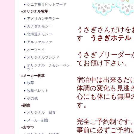
シニア用ラビットフード
★オリジナル牧草
アメリカンチモシー
カナダチモシー
うさぎさんだけを
北海道チモシー
す
うさぎホテル
アルファルファ
オーツヘイ
うさぎブリーダー
オリジナルブレンド
てお預け下さい。
オリジナル チモシーペレ
ット
★メーカー牧草
宿泊中は出来るだ
牧草
体調の変化も見逃
牧草ペレット
心にも体にも無理
その他
す。
★副食
オリジナル 副食
完全ご予約制です
メーカー副食
★おやつ
事前に必ずご予約