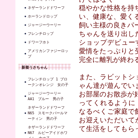
穏やかな性格を持
ネザーランドドワーフ
い、健康な、愛く
ホーランドロップ
飼い主様の良きパ
ジャージーウーリー
ちゃんを送り出し
フレンチロップ
ショップデビュー
ドワーフホト
愛情をたっぷりと
アメリカンファジーロッ
プ
完全に離乳が終わ
新着うさちゃん
また、ラビットシ
フレンチロップ 1 ブロ
ゃん達が遊んでい
ークンオレンジ 女の子
お部屋のお散歩が
ジャージーウーリー
AA1 ブルー 男の子
ってくれるように
ネザーランドドワーフ
なるべくご家庭で
N65 スモークパールマ
お迎えいただいて
ーティン 男の子
て生活をしてもら
ネザーランドドワーフ
N67 ルビーアイドホワ