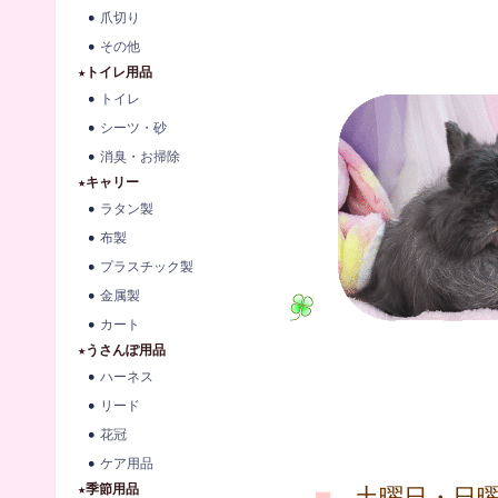
爪切り
その他
★トイレ用品
トイレ
シーツ・砂
消臭・お掃除
★キャリー
ラタン製
布製
プラスチック製
金属製
カート
★うさんぽ用品
ハーネス
リード
花冠
ケア用品
★季節用品
■
土曜日・日曜