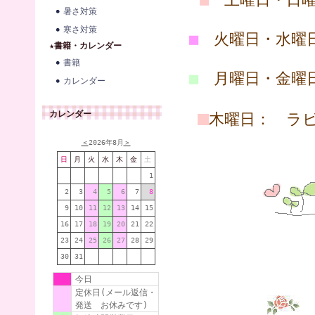
暑さ対策
寒さ対策
■
火曜日・水曜日
★書籍・カレンダー
書籍
■
月曜日・金曜日
カレンダー
■
カレンダー
木曜日： ラ
＜
2026年8月
＞
日
月
火
水
木
金
土
1
2
3
4
5
6
7
8
9
10
11
12
13
14
15
16
17
18
19
20
21
22
23
24
25
26
27
28
29
30
31
今日
定休日(メール返信・
発送 お休みです)