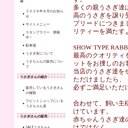
店
多くの親うさぎ達
２０２６年８月のお知ら
高のうさぎを譲り
せ
ブリードにつきま
サイトメニュー
リティーを満たす
スタンプラリー 開催
中！
駐車場
SHOW TYPE 
うさぎ舎について
最高のクオリティ
うさちゃんの販売につい
ットをお捜しのお
て
当店のうさぎ達を
うさぎさんの紹介
ただけましたら、
必ずご満足いただ
販売しているうさぎさん
の種類
ラビットショップにいる
合わせて、飼い主
うさちゃん達
けています。
うさぎさんの販売
赤ちゃんうさぎ達
けではなく
SALEうさちゃん