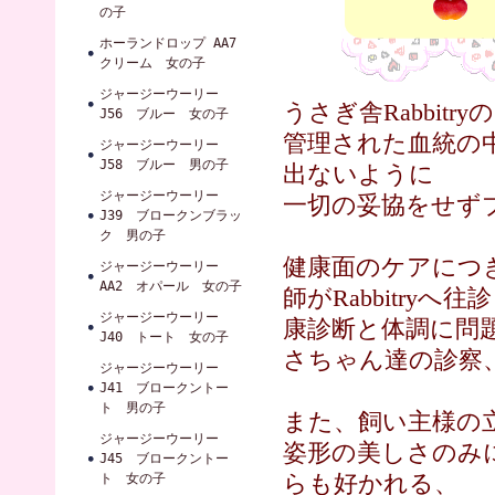
の子
ホーランドロップ AA7
クリーム 女の子
ジャージーウーリー
うさぎ舎Rabbit
J56 ブルー 女の子
管理された血統の
ジャージーウーリー
J58 ブルー 男の子
出ないように
ジャージーウーリー
一切の妥協をせず
J39 ブロークンブラッ
ク 男の子
健康面のケアにつ
ジャージーウーリー
AA2 オパール 女の子
師がRabbitr
ジャージーウーリー
康診断と体調に問
J40 トート 女の子
さちゃん達の診察
ジャージーウーリー
J41 ブロークントー
ト 男の子
また、飼い主様の
ジャージーウーリー
姿形の美しさのみ
J45 ブロークントー
らも好かれる、
ト 女の子