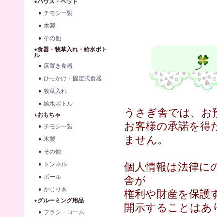
★ハウス・ベット
チモシー製
木製
その他
★食器・牧草入れ・給水ボト
ル
床置き食器
ひっかけ・固定式食器
牧草入れ
給水ボトル
うさぎ舎では、お
★おもちゃ
お客様の承諾を得
チモシー製
ません。
木製
その他
トンネル
個人情報は法律に
ボール
舎が
かじり木
権利や財産を保護
★グルーミング用品
開示することはあ
ブラシ・コーム