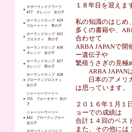
１８年目を迎えま
ネザーランドドワーフ
A77 オレンジ 女の子
私の知識のはじめ
ホーランドロップ A29
ブルートート 男の子
多くの書籍や、A
ホーランドロップ A31
合わせて
フロスティ 男の子
ARBA JAPA
ホーランドロップ A30
オレンジ 女の子
ー遺伝子や
ホーランドロップ A27
繁殖うさぎの見極
オレンジ 男の子
ARBA JAPA
ホーランドロップ A28
日本のアメリカ
ブロークンフロスティ
女の子
は思っています。
ジャージーウーリー
J51 ブルーオター 女の
２０１６年１月１
子
ョーでの成績は
ジャージーウーリー
AA2 ブロークンブルー
合計１４回のベス
女の子
また、その他には
ネザーランドドワーフ