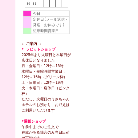
30
31
今日
定休日(メール返信・
発送 お休みです)
短縮時間営業日
☆ ご案内 ☆
* ラビットショップ
2025年より火曜日と木曜日が
店休日となりました
月・金曜日：12時～18時
水曜日・短縮時間営業日：
12時～16時（グリーン枠）
土・日曜日：12時～19時
火・木曜日：店休日（ピンク
枠）
ただし、火曜日のうさちゃん
ホテルのお預かり、お迎えは
ご利用いただけます
*通販ショップ
午前中までのご注文で
在庫がある場合のみ当日出荷