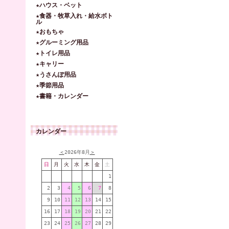
★ハウス・ベット
★食器・牧草入れ・給水ボト
ル
★おもちゃ
★グルーミング用品
★トイレ用品
★キャリー
★うさんぽ用品
★季節用品
★書籍・カレンダー
カレンダー
＜
2026年8月
＞
日
月
火
水
木
金
土
1
2
3
4
5
6
7
8
9
10
11
12
13
14
15
16
17
18
19
20
21
22
23
24
25
26
27
28
29