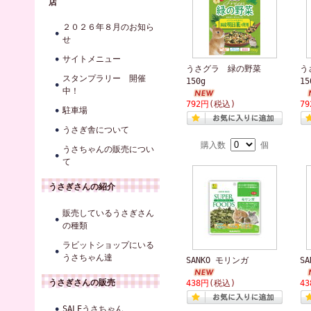
店
２０２６年８月のお知ら
せ
サイトメニュー
うさグラ 緑の野菜
う
スタンプラリー 開催
150g
15
中！
792円
(税込)
7
駐車場
うさぎ舎について
購入数
個
うさちゃんの販売につい
て
うさぎさんの紹介
販売しているうさぎさん
の種類
ラビットショップにいる
うさちゃん達
SANKO モリンガ
S
うさぎさんの販売
438円
(税込)
4
SALEうさちゃん