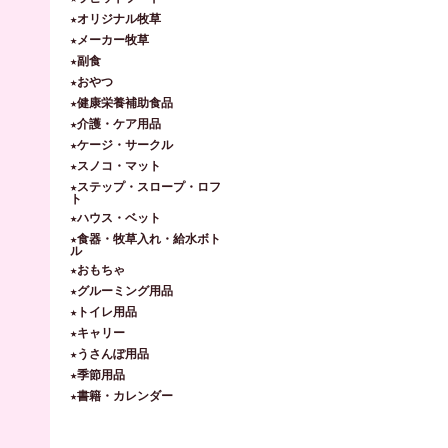
★オリジナル牧草
★メーカー牧草
★副食
★おやつ
★健康栄養補助食品
★介護・ケア用品
★ケージ・サークル
★スノコ・マット
★ステップ・スロープ・ロフ
ト
★ハウス・ベット
★食器・牧草入れ・給水ボト
ル
★おもちゃ
★グルーミング用品
★トイレ用品
★キャリー
★うさんぽ用品
★季節用品
★書籍・カレンダー