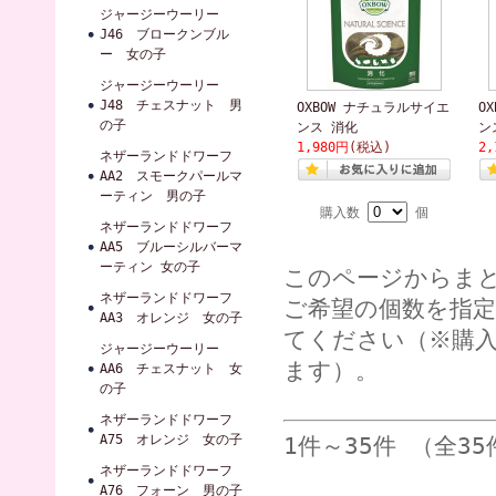
ジャージーウーリー
J46 ブロークンブル
ー 女の子
ジャージーウーリー
J48 チェスナット 男
OXBOW ナチュラルサイエ
O
の子
ンス 消化
ン
1,980円
(税込)
2,
ネザーランドドワーフ
AA2 スモークパールマ
ーティン 男の子
購入数
個
ネザーランドドワーフ
AA5 ブルーシルバーマ
ーティン 女の子
このページからま
ネザーランドドワーフ
ご希望の個数を指
AA3 オレンジ 女の子
てください（※購
ジャージーウーリー
ます）。
AA6 チェスナット 女
の子
ネザーランドドワーフ
A75 オレンジ 女の子
1件～35件 （全35
ネザーランドドワーフ
A76 フォーン 男の子