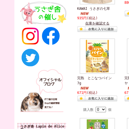
8
KAWAI うさぎの七草
935円
(税込)
在庫を確認する
完熟 とこなつパイン
完
7g
ヤ
671円
(税込)
6
購入数
個
うさぎ舎 Lapin de Alice