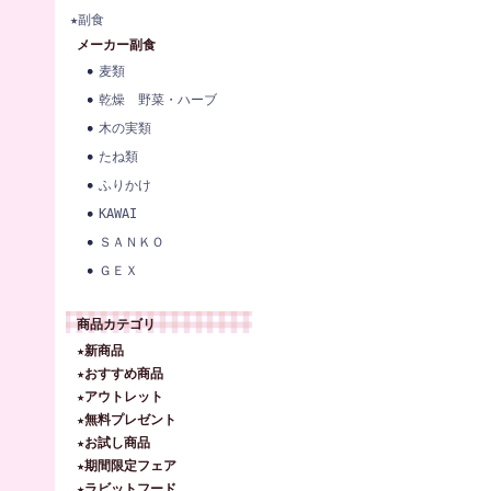
★副食
メーカー副食
麦類
乾燥 野菜・ハーブ
木の実類
たね類
ふりかけ
KAWAI
ＳＡＮＫＯ
ＧＥＸ
商品カテゴリ
★新商品
★おすすめ商品
★アウトレット
★無料プレゼント
★お試し商品
★期間限定フェア
★ラビットフード