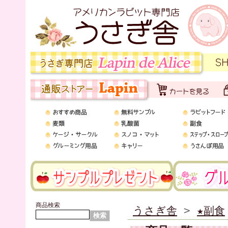
商品検索
うさぎ舎
>
★副食