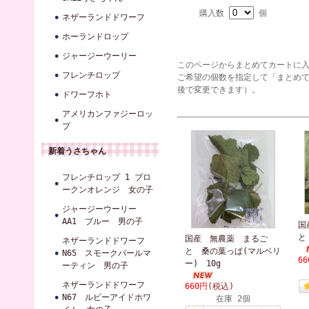
購入数
個
ネザーランドドワーフ
ホーランドロップ
ジャージーウーリー
このページからまとめてカートに
フレンチロップ
ご希望の個数を指定して「まとめ
後で変更できます）。
ドワーフホト
アメリカンファジーロッ
プ
新着うさちゃん
フレンチロップ 1 ブロ
ークンオレンジ 女の子
ジャージーウーリー
AA1 ブルー 男の子
国
と
国産 無農薬 まるご
ネザーランドドワーフ
と 桑の葉っぱ(マルベリ
N65 スモークパールマ
6
ー) 10g
ーティン 男の子
ネザーランドドワーフ
660円
(税込)
N67 ルビーアイドホワ
在庫 2個