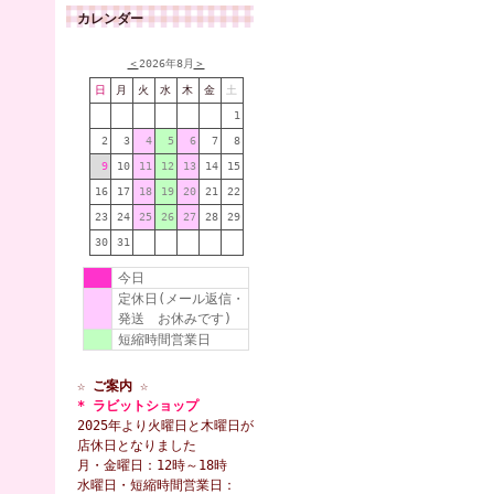
カレンダー
＜
2026年8月
＞
日
月
火
水
木
金
土
1
2
3
4
5
6
7
8
9
10
11
12
13
14
15
16
17
18
19
20
21
22
23
24
25
26
27
28
29
30
31
今日
定休日(メール返信・
発送 お休みです)
短縮時間営業日
☆ ご案内 ☆
* ラビットショップ
2025年より火曜日と木曜日が
店休日となりました
月・金曜日：12時～18時
水曜日・短縮時間営業日：