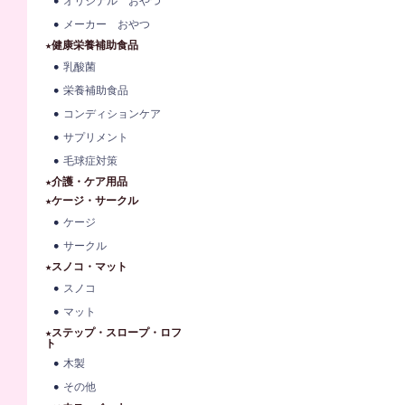
オリジナル おやつ
メーカー おやつ
★健康栄養補助食品
乳酸菌
栄養補助食品
コンディションケア
サプリメント
毛球症対策
★介護・ケア用品
★ケージ・サークル
ケージ
サークル
★スノコ・マット
スノコ
マット
★ステップ・スロープ・ロフ
ト
木製
その他