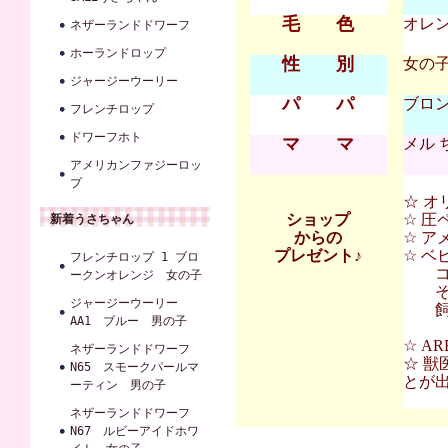
毛 色
オレ
ネザーランドドワーフ
ホーランドロップ
性 別
女の
ジャージーウーリー
パ パ
ブロン
フレンチロップ
ドワーフホト
マ マ
メル 
アメリカンファジーロッ
プ
☆ オ
ショップ
☆ 圧
新着うさちゃん
からの
☆ ア
プレゼント♪
☆ 
フレンチロップ 1 ブロ
コンフ
ークンオレンジ 女の子
その
ジャージーウーリー
飼育
AA1 ブルー 男の子
☆ A
ネザーランドドワーフ
☆ 獣
N65 スモークパールマ
とが
ーティン 男の子
ネザーランドドワーフ
N67 ルビーアイドホワ