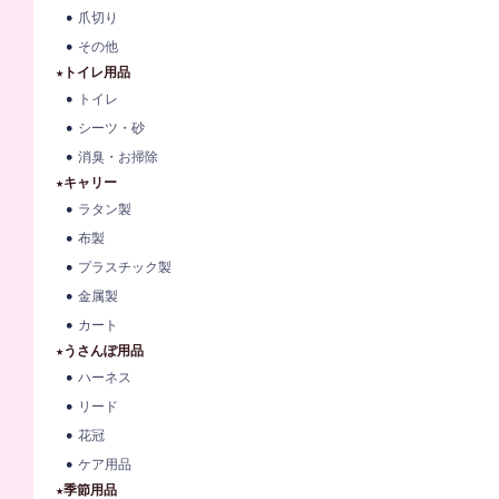
爪切り
その他
★トイレ用品
トイレ
シーツ・砂
消臭・お掃除
★キャリー
ラタン製
布製
プラスチック製
金属製
カート
★うさんぽ用品
ハーネス
リード
花冠
ケア用品
★季節用品