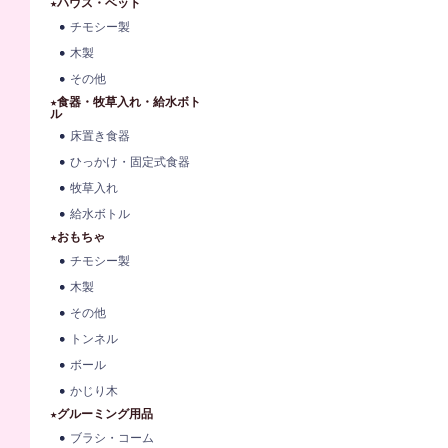
★ハウス・ベット
チモシー製
木製
その他
★食器・牧草入れ・給水ボト
ル
床置き食器
ひっかけ・固定式食器
牧草入れ
給水ボトル
★おもちゃ
チモシー製
木製
その他
トンネル
ボール
かじり木
★グルーミング用品
ブラシ・コーム