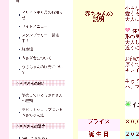
店
小さ
２０２６年８月のお知ら
赤ちゃんの
愛く
せ
説明
大人に
サイトメニュー
体
スタンプラリー 開催
形の
中！
大人
近くに
駐車場
うさぎ舎について
お顔
厚く
うさちゃんの販売につい
キレ
て
生き
うさぎさんの紹介
パ、マ
販売しているうさぎさん
の種類
イ
ラビットショップにいる
うさちゃん達
プライス
８０,
うさぎさんの販売
誕 生 日
２０２５
SALEうさちゃん