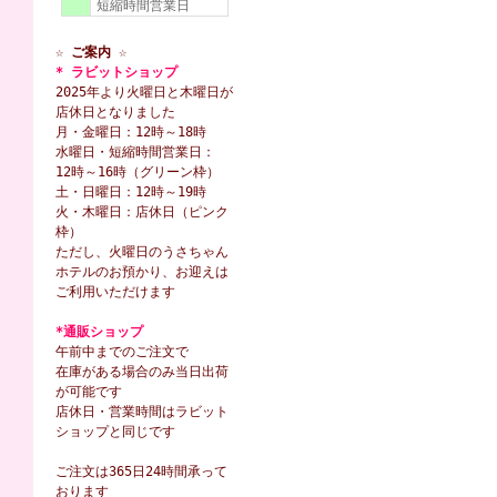
短縮時間営業日
☆ ご案内 ☆
* ラビットショップ
2025年より火曜日と木曜日が
店休日となりました
月・金曜日：12時～18時
水曜日・短縮時間営業日：
12時～16時（グリーン枠）
土・日曜日：12時～19時
火・木曜日：店休日（ピンク
枠）
ただし、火曜日のうさちゃん
ホテルのお預かり、お迎えは
ご利用いただけます
*通販ショップ
午前中までのご注文で
在庫がある場合のみ当日出荷
が可能です
店休日・営業時間はラビット
ショップと同じです
ご注文は365日24時間承って
おります