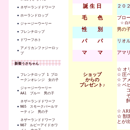
誕 生 日
２０２６
ネザーランドドワーフ
ホーランドロップ
毛 色
ブロ
☆ 
ジャージーウーリー
性 別
男の
フレンチロップ
ドワーフホト
パ パ
リオル
アメリカンファジーロッ
マ マ
アマリ
プ
新着うさちゃん
☆ オ
ショップ
☆ 圧
フレンチロップ 1 ブロ
からの
☆ ア
ークンオレンジ 女の子
プレゼント♪
☆ 
ジャージーウーリー
コンフ
AA1 ブルー 男の子
その
飼育
ネザーランドドワーフ
N65 スモークパールマ
☆ A
ーティン 男の子
☆ 獣
ネザーランドドワーフ
とが
N67 ルビーアイドホワ