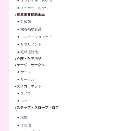
オリジナル おやつ
メーカー おやつ
★健康栄養補助食品
乳酸菌
栄養補助食品
コンディションケア
サプリメント
毛球症対策
★介護・ケア用品
★ケージ・サークル
ケージ
サークル
★スノコ・マット
スノコ
マット
★ステップ・スロープ・ロフ
ト
木製
その他