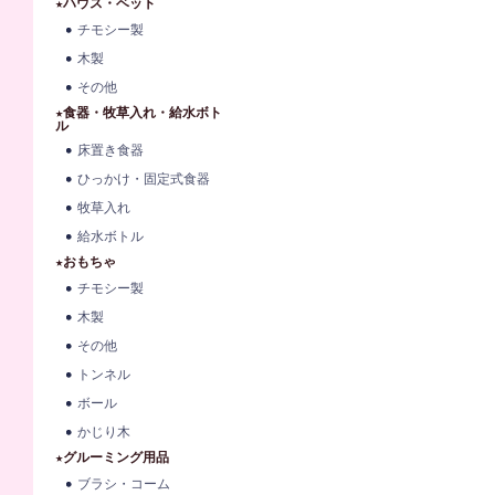
★ハウス・ベット
チモシー製
木製
その他
★食器・牧草入れ・給水ボト
ル
床置き食器
ひっかけ・固定式食器
牧草入れ
給水ボトル
★おもちゃ
チモシー製
木製
その他
トンネル
ボール
かじり木
★グルーミング用品
ブラシ・コーム