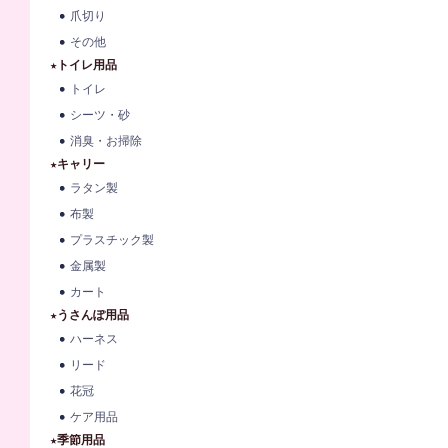
爪切り
その他
★トイレ用品
トイレ
シーツ・砂
消臭・お掃除
★キャリー
ラタン製
布製
プラスチック製
金属製
カート
★うさんぽ用品
ハーネス
リード
花冠
ケア用品
★季節用品