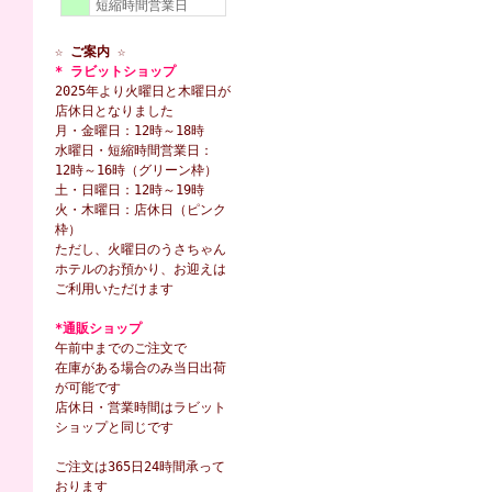
短縮時間営業日
☆ ご案内 ☆
* ラビットショップ
2025年より火曜日と木曜日が
店休日となりました
月・金曜日：12時～18時
水曜日・短縮時間営業日：
12時～16時（グリーン枠）
土・日曜日：12時～19時
火・木曜日：店休日（ピンク
枠）
ただし、火曜日のうさちゃん
ホテルのお預かり、お迎えは
ご利用いただけます
*通販ショップ
午前中までのご注文で
在庫がある場合のみ当日出荷
が可能です
店休日・営業時間はラビット
ショップと同じです
ご注文は365日24時間承って
おります