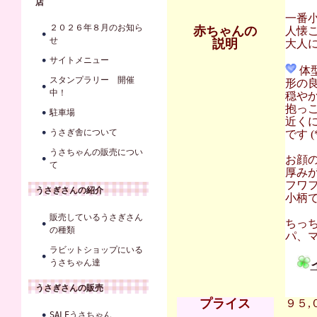
店
一番
２０２６年８月のお知ら
赤ちゃんの
人懐
せ
説明
大人に
サイトメニュー
体
スタンプラリー 開催
形の
中！
穏や
抱っ
駐車場
近く
うさぎ舎について
です (*
うさちゃんの販売につい
お顔
て
厚み
フワ
うさぎさんの紹介
小柄
販売しているうさぎさん
ちっ
の種類
パ、マ
ラビットショップにいる
うさちゃん達
うさぎさんの販売
プライス
９５,
SALEうさちゃん