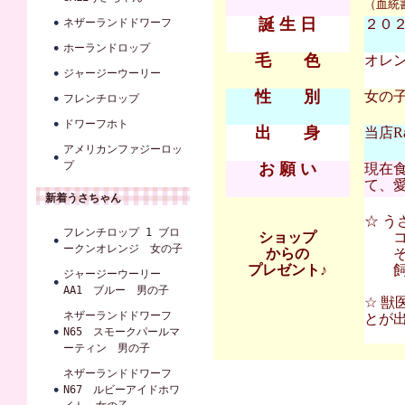
（血統
誕 生 日
ネザーランドドワーフ
２０２５
ホーランドロップ
毛 色
オレ
ジャージーウーリー
性 別
女の
フレンチロップ
ドワーフホト
出 身
当店Ra
アメリカンファジーロッ
プ
お 願 い
現在
て、
新着うさちゃん
☆ 
フレンチロップ 1 ブロ
ショップ
コンフ
ークンオレンジ 女の子
からの
その
プレゼント♪
飼育
ジャージーウーリー
AA1 ブルー 男の子
☆ 獣
ネザーランドドワーフ
とが
N65 スモークパールマ
ーティン 男の子
ネザーランドドワーフ
N67 ルビーアイドホワ