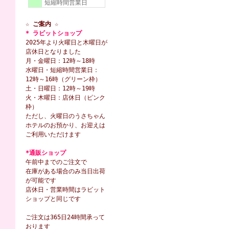
短縮時間営業日
☆ ご案内 ☆
* ラビットショップ
2025年より火曜日と木曜日が
店休日となりました
月・金曜日：12時～18時
水曜日・短縮時間営業日：
12時～16時（グリーン枠）
土・日曜日：12時～19時
火・木曜日：店休日（ピンク
枠）
ただし、火曜日のうさちゃん
ホテルのお預かり、お迎えは
ご利用いただけます
*通販ショップ
午前中までのご注文で
在庫がある場合のみ当日出荷
が可能です
店休日・営業時間はラビット
ショップと同じです
ご注文は365日24時間承って
おります