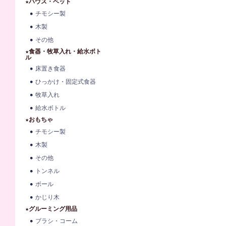
★ハウス・ベット
チモシー製
木製
その他
★食器・牧草入れ・給水ボト
ル
床置き食器
ひっかけ・固定式食器
牧草入れ
給水ボトル
★おもちゃ
チモシー製
木製
その他
トンネル
ボール
かじり木
★グルーミング用品
ブラシ・コーム