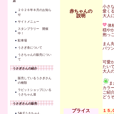
店
小さ
２０２６年８月のお知ら
赤ちゃんの
愛く
せ
説明
大人に
サイトメニュー
体
スタンプラリー 開催
穏や
中！
抱っ
駐車場
まん
うさぎ舎について
パツ
うさちゃんの販売につい
て
可愛
たい
うさぎさんの紹介
大人
販売しているうさぎさん
の種類
ま
カラ
ラビットショップにいる
ご紹
うさちゃん達
どう
うさぎさんの販売
プライス
１５,
SALEうさちゃん