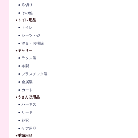
爪切り
その他
★トイレ用品
トイレ
シーツ・砂
消臭・お掃除
★キャリー
ラタン製
布製
プラスチック製
金属製
カート
★うさんぽ用品
ハーネス
リード
花冠
ケア用品
★季節用品