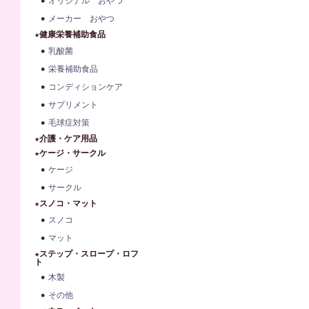
オリジナル おやつ
メーカー おやつ
★健康栄養補助食品
乳酸菌
栄養補助食品
コンディションケア
サプリメント
毛球症対策
★介護・ケア用品
★ケージ・サークル
ケージ
サークル
★スノコ・マット
スノコ
マット
★ステップ・スロープ・ロフ
ト
木製
その他