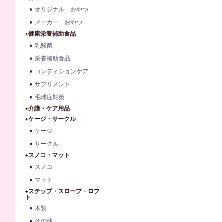
オリジナル おやつ
メーカー おやつ
★健康栄養補助食品
乳酸菌
栄養補助食品
コンディションケア
サプリメント
毛球症対策
★介護・ケア用品
★ケージ・サークル
ケージ
サークル
★スノコ・マット
スノコ
マット
★ステップ・スロープ・ロフ
ト
木製
その他