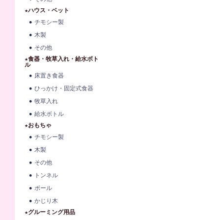
★ハウス・ベット
チモシー製
木製
その他
★食器・牧草入れ・給水ボト
ル
床置き食器
ひっかけ・固定式食器
牧草入れ
給水ボトル
★おもちゃ
チモシー製
木製
その他
トンネル
ボール
かじり木
★グルーミング用品