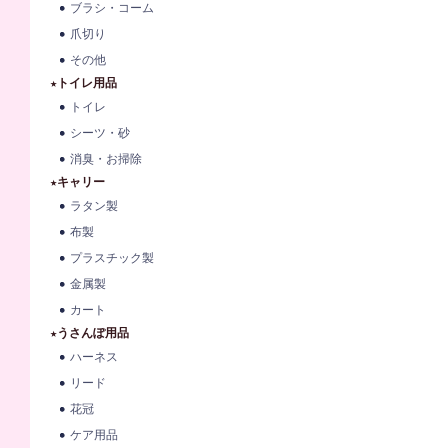
ブラシ・コーム
爪切り
その他
★トイレ用品
トイレ
シーツ・砂
消臭・お掃除
★キャリー
ラタン製
布製
プラスチック製
金属製
カート
★うさんぽ用品
ハーネス
リード
花冠
ケア用品