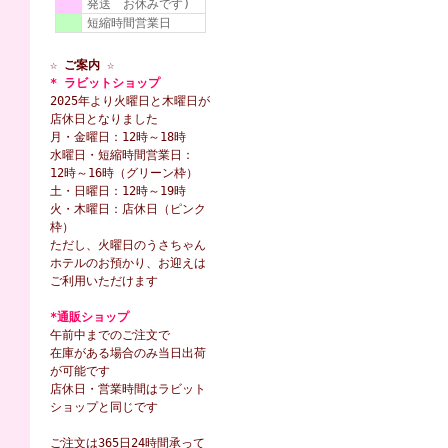
発送 お休みです)
短縮時間営業日
☆ ご案内 ☆
* ラビットショップ
2025年より火曜日と木曜日が
店休日となりました
月・金曜日：12時～18時
水曜日・短縮時間営業日：
12時～16時（グリーン枠）
土・日曜日：12時～19時
火・木曜日：店休日（ピンク
枠）
ただし、火曜日のうさちゃん
ホテルのお預かり、お迎えは
ご利用いただけます
*通販ショップ
午前中までのご注文で
在庫がある場合のみ当日出荷
が可能です
店休日・営業時間はラビット
ショップと同じです
ご注文は365日24時間承って