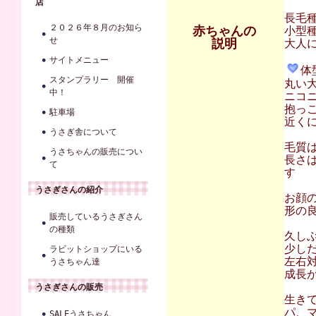
店
長毛
２０２６年８月のお知ら
赤ちゃんの
小型
せ
説明
大人に
サイトメニュー
体
スタンプラリー 開催
丸い
中！
ニコ
抱っ
駐車場
近く
うさぎ舎について
毛質
うさちゃんの販売につい
長さ
て
す
うさぎさんの紹介
お顔
形の
販売しているうさぎさん
の種類
久し
少し
ラビットショップにいる
左右
うさちゃん達
成長が
うさぎさんの販売
生き
パ、マ
SALEうさちゃん