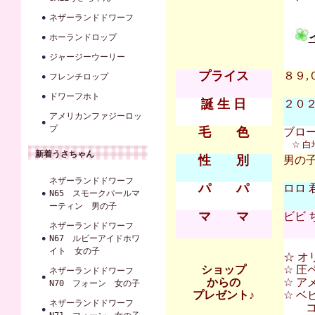
ネザーランドドワーフ
ホーランドロップ
ジャージーウーリー
プライス
８９,
フレンチロップ
ドワーフホト
誕 生 日
２０２６
アメリカンファジーロッ
プ
毛 色
ブロ
☆ 
新着うさちゃん
性 別
男の
ネザーランドドワーフ
パ パ
ロロ 
N65 スモークパールマ
ーティン 男の子
マ マ
ビビ 
ネザーランドドワーフ
N67 ルビーアイドホワ
イト 女の子
☆ オ
ショップ
☆ 圧
ネザーランドドワーフ
からの
☆ ア
N70 フォーン 女の子
プレゼント♪
☆ 
ネザーランドドワーフ
コンフ