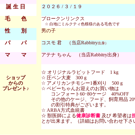
誕 生 日
２０２６ / ３ / １９
毛 色
ブロークンリンクス
☆ 白地にミルクティ色模様のある毛色です
性 別
男の子
パ パ
コスモ 君 （当店Rabbitry
出身）
マ マ
アテナ ちゃん （当店Rabbitry出身）
☆ オリジナルラビットフード 1 kg
ショップ
☆ 圧ペン大麦 300 g
からの
☆ アメリカンチモシー1番刈り 500 g
プレゼント♪
☆ ベビーちゃんお迎えのお買い物は
コンフォート60･80ケージ 40%OFF
その他のケージ、フード、飼育用品 20%
の割引特典がございます。
☆ ARBA方式血統書
☆ 獣医師による
健康診断書
及び 希望者は
とが出来ます。（詳細はお問い合わせ下さ