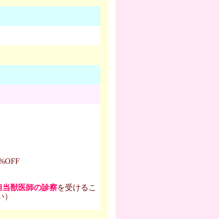
OFF
担当獣医師の診察
を受けるこ
い）