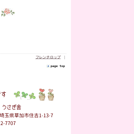
フレンチロップ
｜
page top