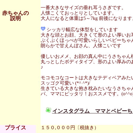
一番大きなサイズの垂れ耳うさぎです。
赤ちゃんの
人懐こくておっとりとしています。
説明
大人になると体重は5～7kg 前後になります
シッカリ幅広な体型をしています
大きな頭とお顔、大きくて形のよい厚いお
ぷくぷくほっぺが可愛いらしいベビーちゃ
朗らかで甘えんぼさん、人懐こいです
優しいおメメ、お顔の真ん中にうさちゃん
丸っとしたボディタイプ、形のよい厚みの
♪
モコモコなコートは大きなテディベアみた
スッゴク可愛い (*^ ^*)/
生きている大きな抱き枕みたいなうさちゃ
パ、ママにピッタリ！おススメです。(o^^o
インスタグラム ママとベビーち
プライス
１５０,０００円〔税抜き）