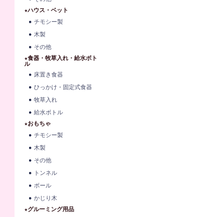
★ハウス・ベット
チモシー製
木製
その他
★食器・牧草入れ・給水ボト
ル
床置き食器
ひっかけ・固定式食器
牧草入れ
給水ボトル
★おもちゃ
チモシー製
木製
その他
トンネル
ボール
かじり木
★グルーミング用品