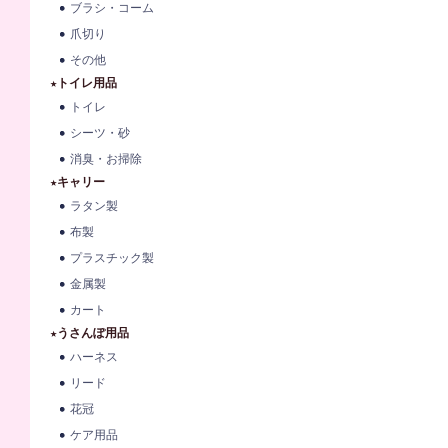
ブラシ・コーム
爪切り
その他
★トイレ用品
トイレ
シーツ・砂
消臭・お掃除
★キャリー
ラタン製
布製
プラスチック製
金属製
カート
★うさんぽ用品
ハーネス
リード
花冠
ケア用品