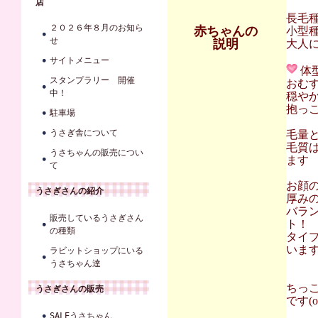
店
長毛
２０２６年８月のお知ら
赤ちゃんの
小型
せ
説明
大人に
サイトメニュー
体
スタンプラリー 開催
おむ
中！
穏や
抱っ
駐車場
うさぎ舎について
毛量
毛質
うさちゃんの販売につい
ます
て
お顔
うさぎさんの紹介
厚み
バラ
販売しているうさぎさん
ト！
の種類
タイ
います 
ラビットショップにいる
うさちゃん達
ちっ
うさぎさんの販売
です(o
SALEうさちゃん