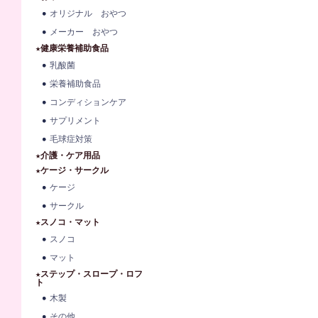
オリジナル おやつ
メーカー おやつ
★健康栄養補助食品
乳酸菌
栄養補助食品
コンディションケア
サプリメント
毛球症対策
★介護・ケア用品
★ケージ・サークル
ケージ
サークル
★スノコ・マット
スノコ
マット
★ステップ・スロープ・ロフ
ト
木製
その他