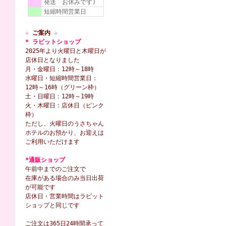
発送 お休みです)
短縮時間営業日
☆ ご案内 ☆
* ラビットショップ
2025年より火曜日と木曜日が
店休日となりました
月・金曜日：12時～18時
水曜日・短縮時間営業日：
12時～16時（グリーン枠）
土・日曜日：12時～19時
火・木曜日：店休日（ピンク
枠）
ただし、火曜日のうさちゃん
ホテルのお預かり、お迎えは
ご利用いただけます
*通販ショップ
午前中までのご注文で
在庫がある場合のみ当日出荷
が可能です
店休日・営業時間はラビット
ショップと同じです
ご注文は365日24時間承って