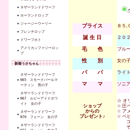
ネザーランドドワーフ
ホーランドロップ
ジャージーウーリー
プライス
８５,
フレンチロップ
誕 生 日
２０２６
ドワーフホト
アメリカンファジーロッ
毛 色
ブル
プ
性 別
女の
新着うさちゃん
パ パ
ライト
ネザーランドドワーフ
N65 スモークパールマ
マ マ
ソニア
ーティン 男の子
ネザーランドドワーフ
N67 ルビーアイドホワ
☆ オ
イト 女の子
ショップ
☆ 圧
からの
☆ ア
ネザーランドドワーフ
プレゼント♪
☆ 
N70 フォーン 女の子
コンフ
ネザーランドドワーフ
その