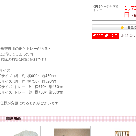
CF80ケージ用交換
1,7
トレー
円
(
返品につ
一枚交換用の網とトレーがあると
急に汚してしまった時
お掃除の時等は特に便利です♪
★サイズ：
0サイズ 網 約 横600× 縦450mm
0サイズ 網 約 横750× 縦520mm
0サイズ トレー 約 横610× 縦450mm
0サイズ トレー 約 横750× 縦530mm
※仕様が変更になるときがございます
関連商品