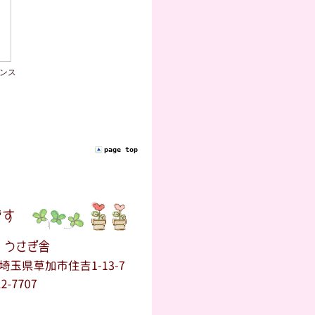
ェンス
page top