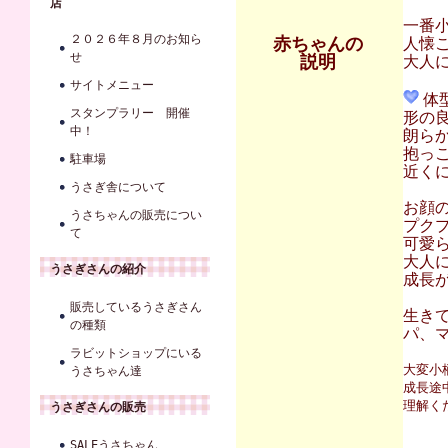
店
一番
２０２６年８月のお知ら
赤ちゃんの
人懐
せ
説明
大人に
サイトメニュー
体
スタンプラリー 開催
形の
中！
朗ら
抱っ
駐車場
近くに
うさぎ舎について
お顔
うさちゃんの販売につい
プク
て
可愛
大人
うさぎさんの紹介
成長
販売しているうさぎさん
生き
の種類
パ、マ
ラビットショップにいる
大変小
うさちゃん達
成長途
理解く
うさぎさんの販売
SALEうさちゃん