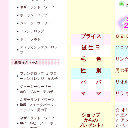
ネザーランドドワーフ
ホーランドロップ
ジャージーウーリー
フレンチロップ
プライス
８９,
ドワーフホト
誕 生 日
アメリカンファジーロッ
２０２６
プ
毛 色
リン
新着うさちゃん
性 別
男の
フレンチロップ 1 ブロ
ークンオレンジ 女の子
パ パ
リオル
ジャージーウーリー
AA1 ブルー 男の子
マ マ
リラ 
ネザーランドドワーフ
N65 スモークパールマ
☆ オ
ーティン 男の子
ショップ
☆ 圧
ネザーランドドワーフ
からの
☆ ア
N67 ルビーアイドホワ
プレゼント♪
☆ 