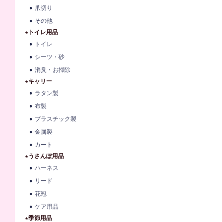
爪切り
その他
★トイレ用品
トイレ
シーツ・砂
消臭・お掃除
★キャリー
ラタン製
布製
プラスチック製
金属製
カート
★うさんぽ用品
ハーネス
リード
花冠
ケア用品
★季節用品