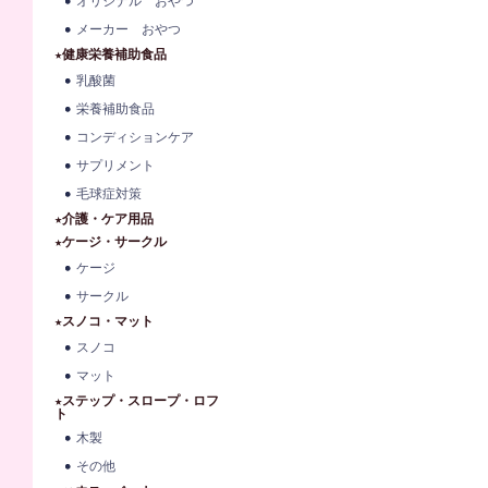
オリジナル おやつ
メーカー おやつ
★健康栄養補助食品
乳酸菌
栄養補助食品
コンディションケア
サプリメント
毛球症対策
★介護・ケア用品
★ケージ・サークル
ケージ
サークル
★スノコ・マット
スノコ
マット
★ステップ・スロープ・ロフ
ト
木製
その他