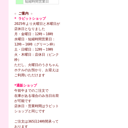
短縮時間営業日
☆ ご案内 ☆
* ラビットショップ
2025年より火曜日と木曜日が
店休日となりました
月・金曜日：12時～18時
水曜日・短縮時間営業日：
12時～16時（グリーン枠）
土・日曜日：12時～19時
火・木曜日：店休日（ピンク
枠）
ただし、火曜日のうさちゃん
ホテルのお預かり、お迎えは
ご利用いただけます
*通販ショップ
午前中までのご注文で
在庫がある場合のみ当日出荷
が可能です
店休日・営業時間はラビット
ショップと同じです
ご注文は365日24時間承って
おります