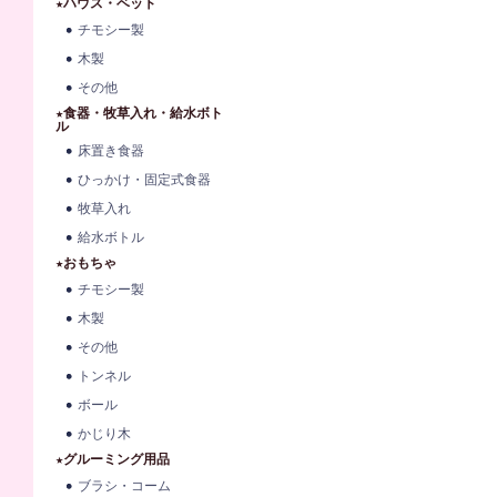
★ハウス・ベット
チモシー製
木製
その他
★食器・牧草入れ・給水ボト
ル
床置き食器
ひっかけ・固定式食器
牧草入れ
給水ボトル
★おもちゃ
チモシー製
木製
その他
トンネル
ボール
かじり木
★グルーミング用品
ブラシ・コーム