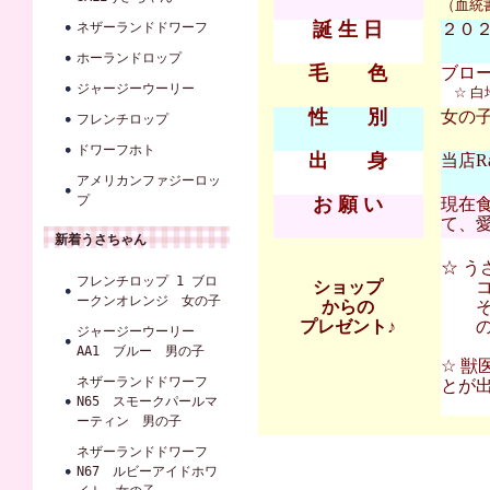
（血統
誕 生 日
ネザーランドドワーフ
２０２
ホーランドロップ
毛 色
ブロ
ジャージーウーリー
☆ 
性 別
女の
フレンチロップ
ドワーフホト
出 身
当店Ra
アメリカンファジーロッ
プ
お 願 い
現在
て、
新着うさちゃん
☆ 
フレンチロップ 1 ブロ
ショップ
コンフ
ークンオレンジ 女の子
からの
その
プレゼント♪
の割
ジャージーウーリー
AA1 ブルー 男の子
☆ 獣
ネザーランドドワーフ
とが
N65 スモークパールマ
ーティン 男の子
ネザーランドドワーフ
N67 ルビーアイドホワ