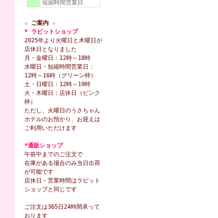
短縮時間営業日
☆ ご案内 ☆
* ラビットショップ
2025年より火曜日と木曜日が
店休日となりました
月・金曜日：12時～18時
水曜日・短縮時間営業日：
12時～16時（グリーン枠）
土・日曜日：12時～19時
火・木曜日：店休日（ピンク
枠）
ただし、火曜日のうさちゃん
ホテルのお預かり、お迎えは
ご利用いただけます
*通販ショップ
午前中までのご注文で
在庫がある場合のみ当日出荷
が可能です
店休日・営業時間はラビット
ショップと同じです
ご注文は365日24時間承って
おります