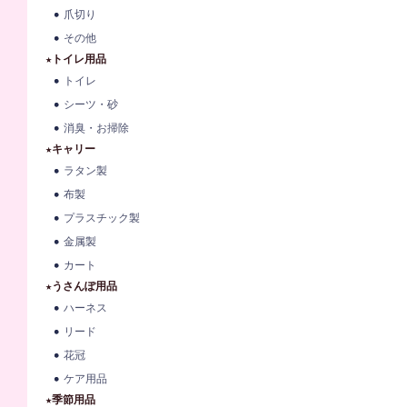
爪切り
その他
★トイレ用品
トイレ
シーツ・砂
消臭・お掃除
★キャリー
ラタン製
布製
プラスチック製
金属製
カート
★うさんぽ用品
ハーネス
リード
花冠
ケア用品
★季節用品