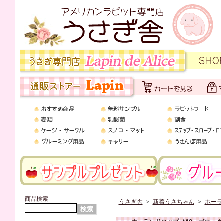
商品検索
うさぎ舎
>
新着うさちゃん
>
ホー