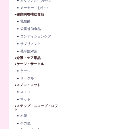
オリジナル おやつ
メーカー おやつ
★健康栄養補助食品
乳酸菌
栄養補助食品
コンディションケア
サプリメント
毛球症対策
★介護・ケア用品
★ケージ・サークル
ケージ
サークル
★スノコ・マット
スノコ
マット
★ステップ・スロープ・ロフ
ト
木製
その他