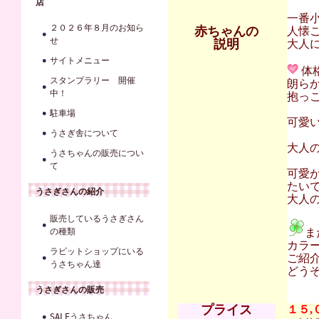
店
一番
２０２６年８月のお知ら
赤ちゃんの
人懐
せ
説明
大人に
サイトメニュー
体
スタンプラリー 開催
朗ら
中！
抱っ
駐車場
可愛
うさぎ舎について
大人
うさちゃんの販売につい
て
可愛
たい
うさぎさんの紹介
大人
販売しているうさぎさん
の種類
ま
カラ
ラビットショップにいる
ご紹
うさちゃん達
どう
うさぎさんの販売
プライス
１５,
SALEうさちゃん