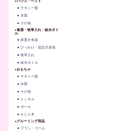
★ハウス・ベット
チモシー製
木製
その他
★食器・牧草入れ・給水ボト
ル
床置き食器
ひっかけ・固定式食器
牧草入れ
給水ボトル
★おもちゃ
チモシー製
木製
その他
トンネル
ボール
かじり木
★グルーミング用品
ブラシ・コーム