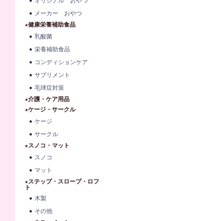
オリジナル おやつ
メーカー おやつ
★健康栄養補助食品
乳酸菌
栄養補助食品
コンディションケア
サプリメント
毛球症対策
★介護・ケア用品
★ケージ・サークル
ケージ
サークル
★スノコ・マット
スノコ
マット
★ステップ・スロープ・ロフ
ト
木製
その他