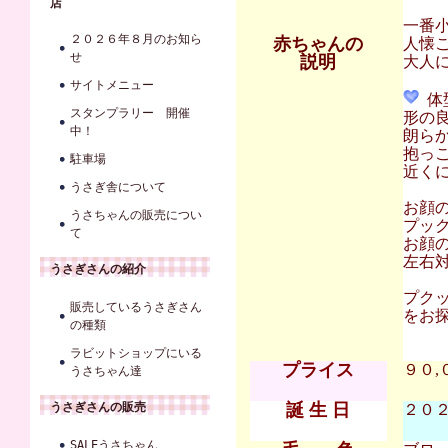
店
一番
２０２６年８月のお知ら
赤ちゃんの
人懐
せ
説明
大人に
サイトメニュー
体
スタンプラリー 開催
形の
中！
朗ら
抱っ
駐車場
近くに
うさぎ舎について
お顔
うさちゃんの販売につい
プッ
て
お顔
左右
うさぎさんの紹介
プク
販売しているうさぎさん
をお探
の種類
ラビットショップにいる
プライス
９０,
うさちゃん達
うさぎさんの販売
誕 生 日
２０２４
SALEうさちゃん