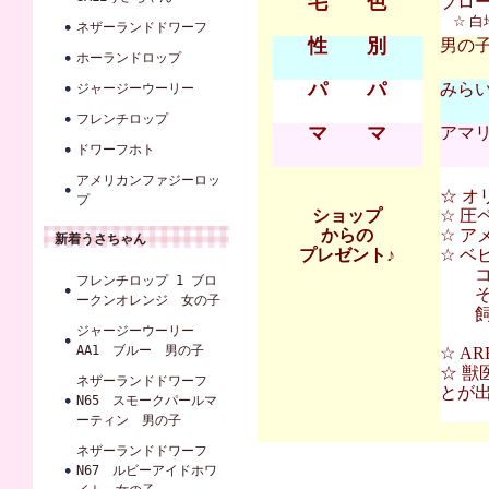
毛 色
ブロ
☆ 
ネザーランドドワーフ
性 別
男の
ホーランドロップ
パ パ
みらい
ジャージーウーリー
フレンチロップ
マ マ
アマリ
ドワーフホト
アメリカンファジーロッ
☆ オ
プ
ショップ
☆ 圧
からの
☆ ア
新着うさちゃん
プレゼント♪
☆ 
コンフ
フレンチロップ 1 ブロ
その
ークンオレンジ 女の子
飼育
ジャージーウーリー
AA1 ブルー 男の子
☆ A
☆ 獣
ネザーランドドワーフ
とが
N65 スモークパールマ
ーティン 男の子
ネザーランドドワーフ
N67 ルビーアイドホワ