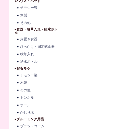
★ハウス・ベット
チモシー製
木製
その他
★食器・牧草入れ・給水ボト
ル
床置き食器
ひっかけ・固定式食器
牧草入れ
給水ボトル
★おもちゃ
チモシー製
木製
その他
トンネル
ボール
かじり木
★グルーミング用品
ブラシ・コーム