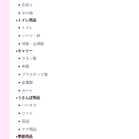
爪切り
その他
★トイレ用品
トイレ
シーツ・砂
消臭・お掃除
★キャリー
ラタン製
布製
プラスチック製
金属製
カート
★うさんぽ用品
ハーネス
リード
花冠
ケア用品
★季節用品