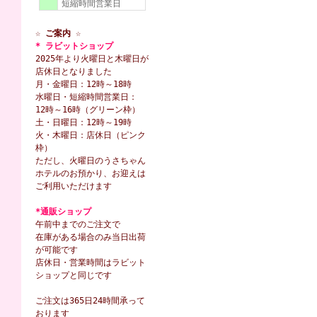
短縮時間営業日
☆ ご案内 ☆
* ラビットショップ
2025年より火曜日と木曜日が
店休日となりました
月・金曜日：12時～18時
水曜日・短縮時間営業日：
12時～16時（グリーン枠）
土・日曜日：12時～19時
火・木曜日：店休日（ピンク
枠）
ただし、火曜日のうさちゃん
ホテルのお預かり、お迎えは
ご利用いただけます
*通販ショップ
午前中までのご注文で
在庫がある場合のみ当日出荷
が可能です
店休日・営業時間はラビット
ショップと同じです
ご注文は365日24時間承って
おります