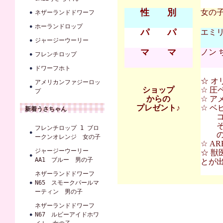
性 別
女の
ネザーランドドワーフ
ホーランドロップ
パ パ
エミリ
ジャージーウーリー
マ マ
ノン 
フレンチロップ
ドワーフホト
☆ オ
アメリカンファジーロッ
ショップ
☆ 圧
プ
からの
☆ ア
プレゼント♪
☆ 
新着うさちゃん
コンフ
その
フレンチロップ 1 ブロ
の割
ークンオレンジ 女の子
☆ A
ジャージーウーリー
☆ 獣
AA1 ブルー 男の子
とが
ネザーランドドワーフ
N65 スモークパールマ
ーティン 男の子
ネザーランドドワーフ
N67 ルビーアイドホワ