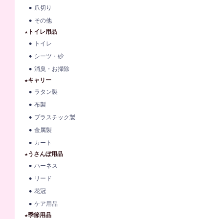
爪切り
その他
★トイレ用品
トイレ
シーツ・砂
消臭・お掃除
★キャリー
ラタン製
布製
プラスチック製
金属製
カート
★うさんぽ用品
ハーネス
リード
花冠
ケア用品
★季節用品