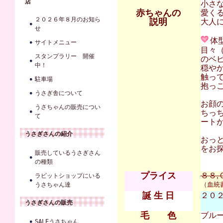
店
小さ
赤ちゃんの
愛く
２０２６年８月のお知ら
説明
大人に
せ
体
サイトメニュー
目々
スタンプラリー 開催
のベ
中！
穏や
触っ
駐車場
抱っこ
うさぎ舎について
お顔
うさちゃんの販売につい
ちっ
て
ート
うさぎさんの紹介
おっ
をお探
販売しているうさぎさん
の種類
プライス
８８,
ラビットショップにいる
（血統
うさちゃん達
誕 生 日
２０２２
うさぎさんの販売
毛 色
ブル
SALEうさちゃん