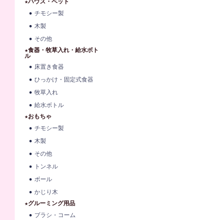
★ハウス・ベット
チモシー製
木製
その他
★食器・牧草入れ・給水ボト
ル
床置き食器
ひっかけ・固定式食器
牧草入れ
給水ボトル
★おもちゃ
チモシー製
木製
その他
トンネル
ボール
かじり木
★グルーミング用品
ブラシ・コーム