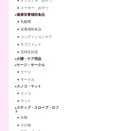
オリジナル おやつ
メーカー おやつ
★健康栄養補助食品
乳酸菌
栄養補助食品
コンディションケア
サプリメント
毛球症対策
★介護・ケア用品
★ケージ・サークル
ケージ
サークル
★スノコ・マット
スノコ
マット
★ステップ・スロープ・ロフ
ト
木製
その他