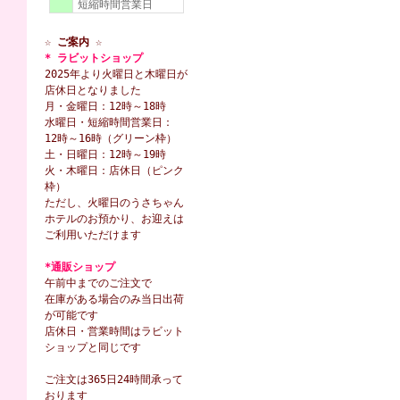
短縮時間営業日
☆ ご案内 ☆
* ラビットショップ
2025年より火曜日と木曜日が
店休日となりました
月・金曜日：12時～18時
水曜日・短縮時間営業日：
12時～16時（グリーン枠）
土・日曜日：12時～19時
火・木曜日：店休日（ピンク
枠）
ただし、火曜日のうさちゃん
ホテルのお預かり、お迎えは
ご利用いただけます
*通販ショップ
午前中までのご注文で
在庫がある場合のみ当日出荷
が可能です
店休日・営業時間はラビット
ショップと同じです
ご注文は365日24時間承って
おります