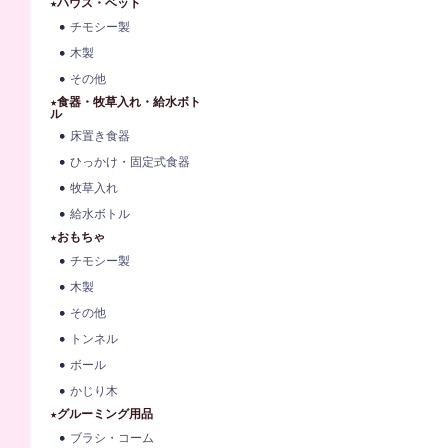
★ハウス・ベット
チモシー製
木製
その他
★食器・牧草入れ・給水ボト
ル
床置き食器
ひっかけ・固定式食器
牧草入れ
給水ボトル
★おもちゃ
チモシー製
木製
その他
トンネル
ボール
かじり木
★グルーミング用品
ブラシ・コーム