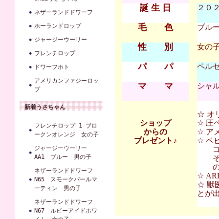
誕 生 日
２０２２
ネザーランドドワーフ
ホーランドロップ
毛 色
ブル
ジャージーウーリー
性 別
女の
フレンチロップ
パ パ
ペルセ
ドワーフホト
アメリカンファジーロッ
マ マ
シャル
プ
新着うさちゃん
☆ オ
ショップ
☆ 圧
フレンチロップ 1 ブロ
からの
☆ ア
ークンオレンジ 女の子
プレゼント♪
☆ 
ジャージーウーリー
コンフ
AA1 ブルー 男の子
その
の割
ネザーランドドワーフ
☆ A
N65 スモークパールマ
☆ 獣
ーティン 男の子
とが
ネザーランドドワーフ
N67 ルビーアイドホワ