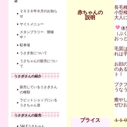
店
長毛
２０２６年８月のお知ら
赤ちゃんの
小型
せ
説明
大人に
サイトメニュー
体
スタンプラリー 開催
（ぷ
中！
おっ
駐車場
毛質
うさぎ舎について
れは
うさちゃんの販売につい
お顔
て
のあ
ト！
うさぎさんの紹介
プク
販売しているうさぎさん
うなう
の種類
癒や
ラビットショップにいる
ぜひ
うさちゃん達
うさぎさんの販売
プライス
１１０
SALEうさちゃん