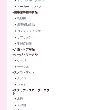
オリジナル おやつ
メーカー おやつ
★健康栄養補助食品
乳酸菌
栄養補助食品
コンディションケア
サプリメント
毛球症対策
★介護・ケア用品
★ケージ・サークル
ケージ
サークル
★スノコ・マット
スノコ
マット
★ステップ・スロープ・ロフ
ト
木製
その他