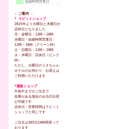
短縮時間営業日
☆ ご案内 ☆
* ラビットショップ
2025年より火曜日と木曜日が
店休日となりました
月・金曜日：12時～18時
水曜日・短縮時間営業日：
12時～16時（グリーン枠）
土・日曜日：12時～19時
火・木曜日：店休日（ピンク
枠）
ただし、火曜日のうさちゃん
ホテルのお預かり、お迎えは
ご利用いただけます
*通販ショップ
午前中までのご注文で
在庫がある場合のみ当日出荷
が可能です
店休日・営業時間はラビット
ショップと同じです
ご注文は365日24時間承って
おります