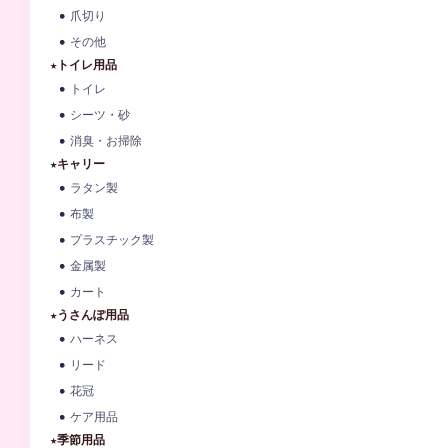
爪切り
その他
★トイレ用品
トイレ
シーツ・砂
消臭・お掃除
★キャリー
ラタン製
布製
プラスチック製
金属製
カート
★うさんぽ用品
ハーネス
リード
花冠
ケア用品
★季節用品