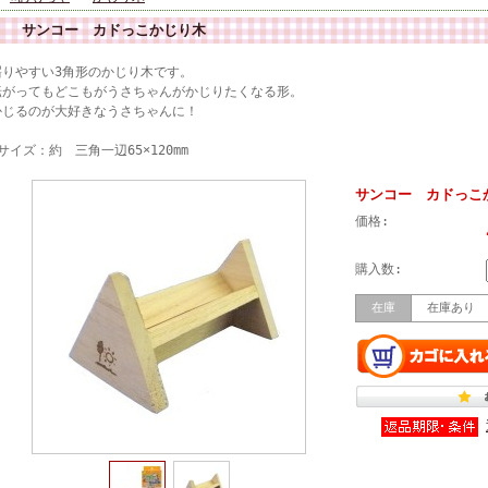
サンコー カドっこかじり木
齧りやすい3角形のかじり木です。
転がってもどこもがうさちゃんがかじりたくなる形。
かじるのが大好きなうさちゃんに！
サイズ：約 三角一辺65×120mm
サンコー カドっこ
価格:
購入数:
在庫
在庫あり