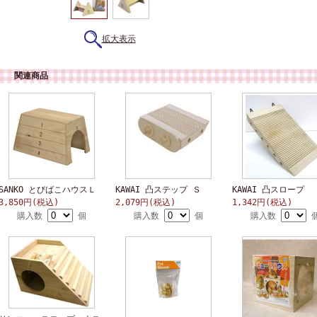
拡大表示
関連商品
SANKO とびばこハウスＬ
KAWAI 凸ステップ Ｓ
KAWAI 凸スロープ
3,850円(税込)
2,079円(税込)
1,342円(税込)
購入数
個
購入数
個
購入数