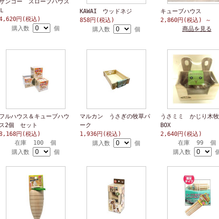
サンコー スロープハウス
Ｌ
KAWAI ウッドネジ
キューブハウス
4,620円(税込)
858円(税込)
2,860円(税込)
～
購入数
個
商品を見る
購入数
個
フルハウス＆キューブハウ
マルカン うさぎの牧草パ
うさミミ かじり木牧
ス2個 セット
ーク
BOX
8,168円(税込)
1,936円(税込)
2,640円(税込)
在庫 100 個
在庫 99 個
購入数
個
購入数
個
購入数