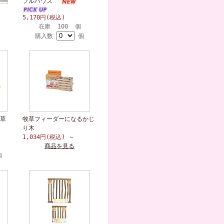
フルハウス
5,170円(税込)
在庫 100 個
購入数
個
草
牧草フィーダーになるかじ
り木
1,034円(税込)
～
商品を見る
個