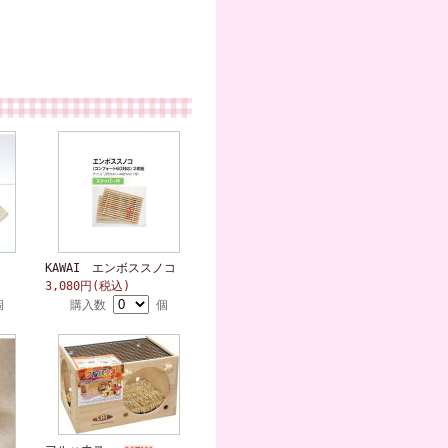
KAWAI エンボススノコ
3,080円(税込)
個
購入数
個