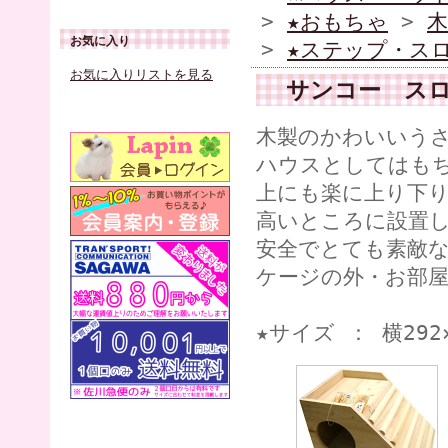
>
★おもちゃ
>
木
お気に入り
>
★ステップ・ス
お気に入りリストを見る
サンコー ス
木製のかわいいう
ハウスとしてはも
上にも楽に上り下
高いところに設置
安全でとても素敵
ケージの外・お部
★サイズ ： 横292