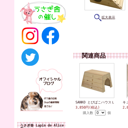
拡大表示
関連商品
SANKO とびばこハウスＬ
キ
3,850円(税込)
2,
購入数
個
うさぎ舎 Lapin de Alice