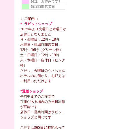
発送 お休みです)
短縮時間営業日
☆ ご案内 ☆
* ラビットショップ
2025年より火曜日と木曜日が
店休日となりました
月・金曜日：12時～18時
水曜日・短縮時間営業日：
12時～16時（グリーン枠）
土・日曜日：12時～19時
火・木曜日：店休日（ピンク
枠）
ただし、火曜日のうさちゃん
ホテルのお預かり、お迎えは
ご利用いただけます
*通販ショップ
午前中までのご注文で
在庫がある場合のみ当日出荷
が可能です
店休日・営業時間はラビット
ショップと同じです
ご注文は365日24時間承って