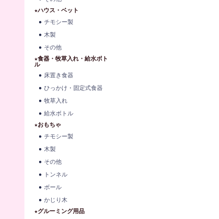
★ハウス・ベット
チモシー製
木製
その他
★食器・牧草入れ・給水ボト
ル
床置き食器
ひっかけ・固定式食器
牧草入れ
給水ボトル
★おもちゃ
チモシー製
木製
その他
トンネル
ボール
かじり木
★グルーミング用品