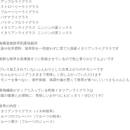
・アップルライグラス
・ストロベリーライグラス
・ブルーベリーライグラス
・バナナライグラス
・パイナップルライグラス
・イタリアンライグラス ニンジンの葉ミックス
・イタリアンライグラス ニンジンの実ミックス
★無農薬無除草剤露地栽培
農薬や化学肥料、除草剤を一切使わずに育てた国産イタリアンライグラスです
★新鮮な牧草を収穫後すぐに乾燥させているので色と香りがとてもよいです
★プレス加工されていないふんわりとした出来上がりのチモシーです
赤ちゃんからシニアうさぎまで美味しく召し上がっていただけます
チモシーを食べない、病中病後、体調や歯が悪くて牧草が食べにくいうさちゃんにも
★食物繊維がタップリ入っている乾燥イタリアンライグラスは
お腹の健康とお掃除に、美味しいおやつにもピッタリ！ぜひどうぞ♪
★牧草の内容：
イタリアンライグラス（イネ科牧草）
フルーツのフレーバー（フルーツの粉末）
フルーツ果汁（フルーツのジュース）