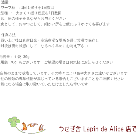
 適量
ドワーフ種 ：1回１握りを1日数回
大型種 ： 大きく１握り程度を1日数回
食欲、便の様子を見ながらお与えください
主食として、おやつとして、細かい所をご飯にふりかけても喜びます
★ 保存方法
お買い上げ後は直射日光・高温多湿な場所を避け常温で保存し
開封後は密封状態にして、なるべく早めにお与え下さい
内容量：１袋 30g
徳用袋 70g もございます ご希望の場合はお気軽にお知らせください
※自然のままで栽培しています。その時々により色や大きさに違いがございます
他の種類の野草植物が混じっている場合もございますことをご理解ください
気になる場合は取り除いていただけましたら幸いです