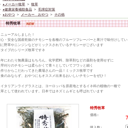
>
★メーカー牧草
>
牧草
>
★健康栄養補助食品
>
毛球症対策
>
★おやつ
>
メーカー おやつ
>
その他
特秀牧草
リニューアルしました！
安心・安全な国産乾燥のチモシーを各種のフルーツフレーバーと果汁で味付けしてい
別に野草やニンジンなどがミックスされているチモシーがございます
新タイプのシリーズ牧草ですネ
長年にわたり無農薬はもちろん、化学肥料、除草剤などの薬剤を使用せずに
超早刈りのチモシーは柔らかくて青々としていてフワッと細く
土作りからこだわってきた農場さんの一品！ミックス牧草です
主食のみならず、おやつにもオススメ出来るおいしいチモシーをぜひ！
※イタリアンライグラスとは、ヨーロッパを原産地とするイネ科の植物の一種で
牧草として使われています。日本ではネズミムギとも呼ばれています
特秀牧草
価格:
購入数: