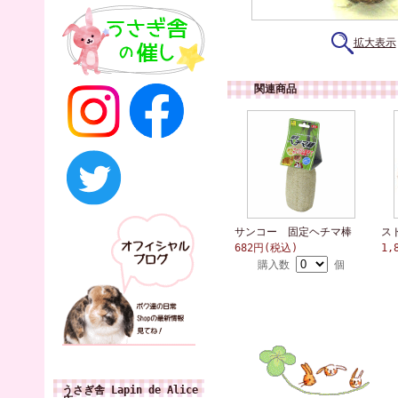
拡大表示
関連商品
サンコー 固定ヘチマ棒
ス
682円(税込)
1,
購入数
個
うさぎ舎 Lapin de Alice