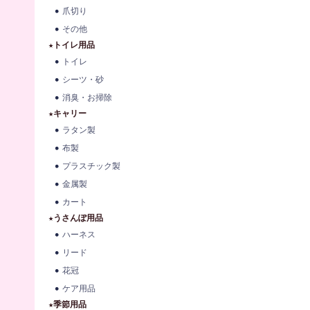
爪切り
その他
★トイレ用品
トイレ
シーツ・砂
消臭・お掃除
★キャリー
ラタン製
布製
プラスチック製
金属製
カート
★うさんぽ用品
ハーネス
リード
花冠
ケア用品
★季節用品