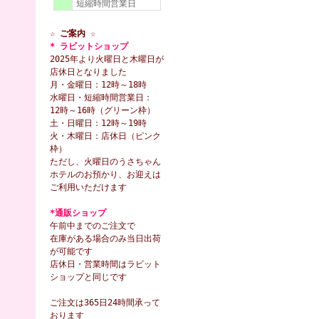
短縮時間営業日
☆ ご案内 ☆
* ラビットショップ
2025年より火曜日と木曜日が
店休日となりました
月・金曜日：12時～18時
水曜日・短縮時間営業日：
12時～16時（グリーン枠）
土・日曜日：12時～19時
火・木曜日：店休日（ピンク
枠）
ただし、火曜日のうさちゃん
ホテルのお預かり、お迎えは
ご利用いただけます
*通販ショップ
午前中までのご注文で
在庫がある場合のみ当日出荷
が可能です
店休日・営業時間はラビット
ショップと同じです
ご注文は365日24時間承って
おります