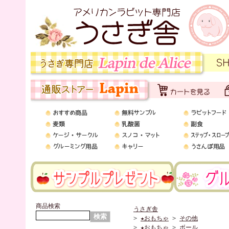
商品検索
うさぎ舎
>
★おもちゃ
>
その他
>
★おもちゃ
>
ボール