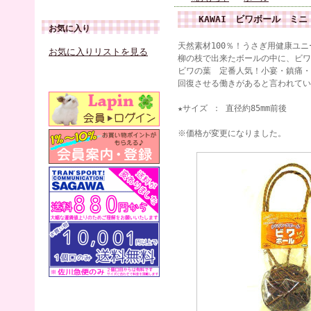
KAWAI ビワボール ミニ
お気に入り
天然素材100％！うさぎ用健康ユ
お気に入りリストを見る
柳の枝で出来たボールの中に、ビワ
ビワの葉 定番人気！小宴・鎮痛・
回復させる働きがあると言われてい
★サイズ ： 直径約85mm前後
※価格が変更になりました。