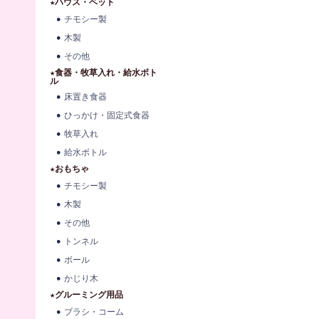
★ハウス・ベット
チモシー製
木製
その他
★食器・牧草入れ・給水ボト
ル
床置き食器
ひっかけ・固定式食器
牧草入れ
給水ボトル
★おもちゃ
チモシー製
木製
その他
トンネル
ボール
かじり木
★グルーミング用品
ブラシ・コーム