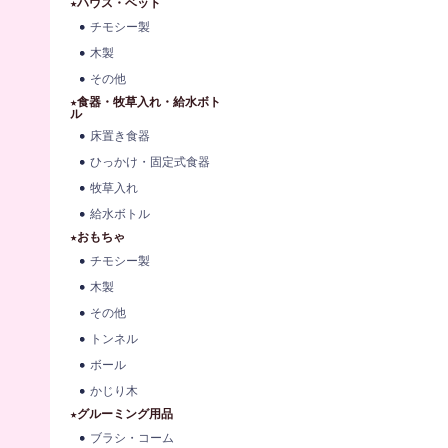
★ハウス・ベット
チモシー製
木製
その他
★食器・牧草入れ・給水ボト
ル
床置き食器
ひっかけ・固定式食器
牧草入れ
給水ボトル
★おもちゃ
チモシー製
木製
その他
トンネル
ボール
かじり木
★グルーミング用品
ブラシ・コーム