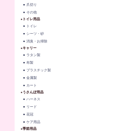
爪切り
その他
★トイレ用品
トイレ
シーツ・砂
消臭・お掃除
★キャリー
ラタン製
布製
プラスチック製
金属製
カート
★うさんぽ用品
ハーネス
リード
花冠
ケア用品
★季節用品