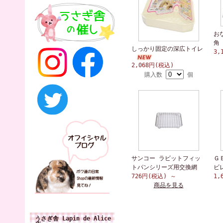
お
角
しっかり固定の深広トイレ
3,
2,068円(税込)
購入数
個
サンコー ラビットフィッ
Ｇ
トパンシリーズ用交換網
ビ
726円(税込)
～
1,
商品を見る
うさぎ舎 Lapin de Alice