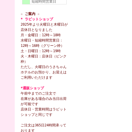
短縮時間営業日
☆ ご案内 ☆
* ラビットショップ
2025年より火曜日と木曜日が
店休日となりました
月・金曜日：12時～18時
水曜日・短縮時間営業日：
12時～16時（グリーン枠）
土・日曜日：12時～19時
火・木曜日：店休日（ピンク
枠）
ただし、火曜日のうさちゃん
ホテルのお預かり、お迎えは
ご利用いただけます
*通販ショップ
午前中までのご注文で
在庫がある場合のみ当日出荷
が可能です
店休日・営業時間はラビット
ショップと同じです
ご注文は365日24時間承って
おります