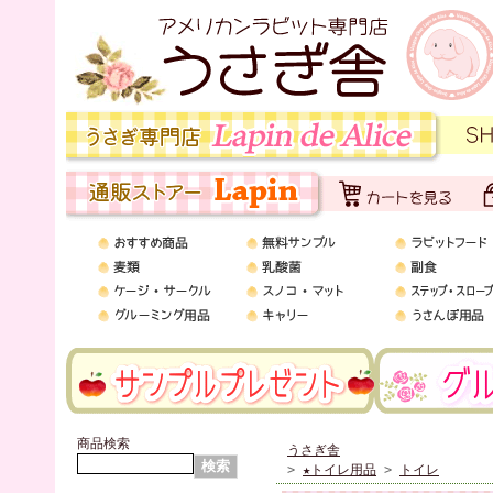
商品検索
うさぎ舎
>
★トイレ用品
>
トイレ