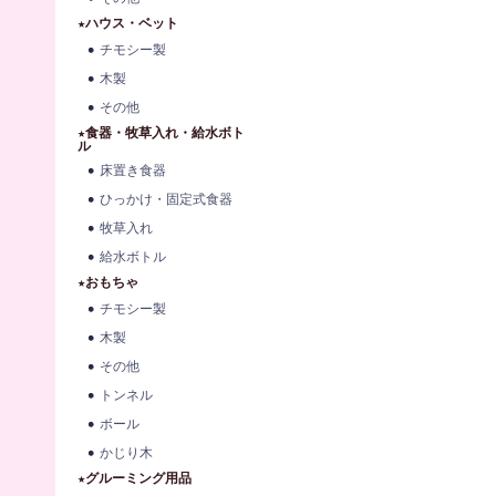
★ハウス・ベット
チモシー製
木製
その他
★食器・牧草入れ・給水ボト
ル
床置き食器
ひっかけ・固定式食器
牧草入れ
給水ボトル
★おもちゃ
チモシー製
木製
その他
トンネル
ボール
かじり木
★グルーミング用品