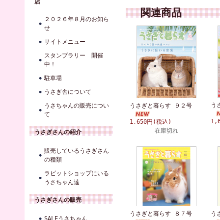
店
関連商品
２０２６年８月のお知ら
せ
サイトメニュー
スタンプラリー 開催
中！
駐車場
うさぎ舎について
う
うさちゃんの販売につい
うさぎと暮らす ９２号
て
1,
1,650円(税込)
在庫切れ
うさぎさんの紹介
販売しているうさぎさん
の種類
ラビットショップにいる
うさちゃん達
うさぎさんの販売
うさぎと暮らす ８７号
う
SALEうさちゃん