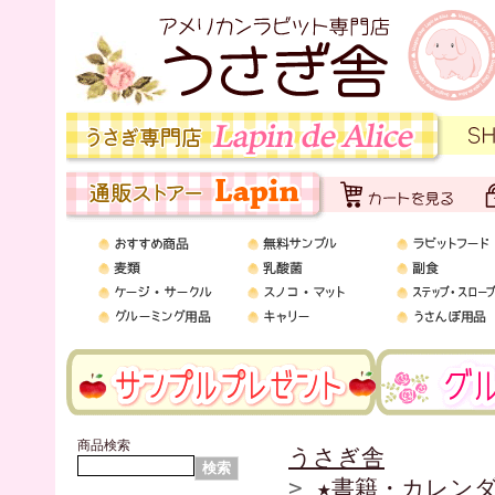
商品検索
うさぎ舎
>
★書籍・カレン