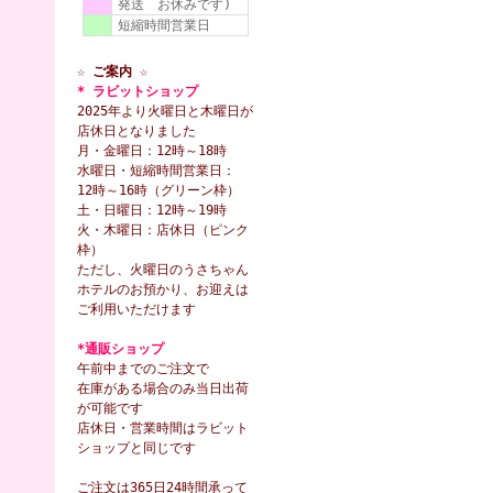
発送 お休みです)
短縮時間営業日
☆ ご案内 ☆
* ラビットショップ
2025年より火曜日と木曜日が
店休日となりました
月・金曜日：12時～18時
水曜日・短縮時間営業日：
12時～16時（グリーン枠）
土・日曜日：12時～19時
火・木曜日：店休日（ピンク
枠）
ただし、火曜日のうさちゃん
ホテルのお預かり、お迎えは
ご利用いただけます
*通販ショップ
午前中までのご注文で
在庫がある場合のみ当日出荷
が可能です
店休日・営業時間はラビット
ショップと同じです
ご注文は365日24時間承って