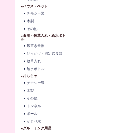
★ハウス・ベット
チモシー製
木製
その他
★食器・牧草入れ・給水ボト
ル
床置き食器
ひっかけ・固定式食器
牧草入れ
給水ボトル
★おもちゃ
チモシー製
木製
その他
トンネル
ボール
かじり木
★グルーミング用品