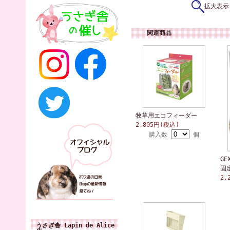
拡大表示
関連商品
牧草用エコフィーダー
2,805円(税込)
購入数
個
GE
固
2,
うさぎ舎 Lapin de Alice