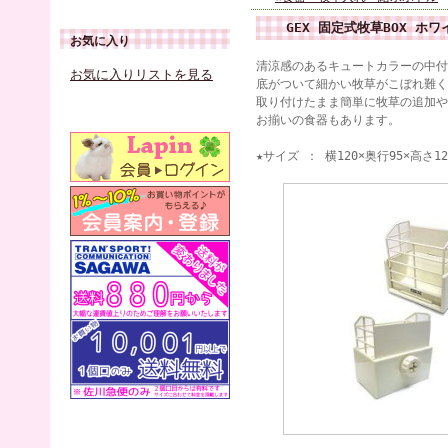
GEX 固定式牧草BOX ホワ
お気に入り
清涼感のあるキュートカラーの中付
お気に入りリストを見る
底がついて細かい牧草がこぼれ難く
取り付けたまま簡単に牧草の追加や
お揃いの食器もあります。
★サイズ ： 横120×奥行95×高さ12