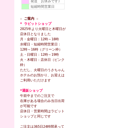
発送 お休みです)
短縮時間営業日
☆ ご案内 ☆
* ラビットショップ
2025年より火曜日と木曜日が
店休日となりました
月・金曜日：12時～18時
水曜日・短縮時間営業日：
12時～16時（グリーン枠）
土・日曜日：12時～19時
火・木曜日：店休日（ピンク
枠）
ただし、火曜日のうさちゃん
ホテルのお預かり、お迎えは
ご利用いただけます
*通販ショップ
午前中までのご注文で
在庫がある場合のみ当日出荷
が可能です
店休日・営業時間はラビット
ショップと同じです
ご注文は365日24時間承って