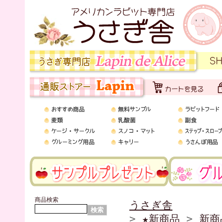
商品検索
うさぎ舎
>
★新商品
>
新商