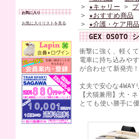
>
★キャリー
>
プ
お気に入り
>
★おすすめ商品
>
★介護・ケア用
お気に入りリストを見る
GEX OSOT
衝撃に強く、軽く
電車に持ち込みや
が合わせて新発売
丈夫で安心な4WA
【犬猫兼用】犬・ネ
とても使い勝手に