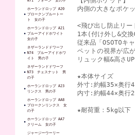
【内側ポケット】
N71 フォーン 女の子
内側の大きなポケ
ホーランドロップ A20
ブロークンブルートー
ト 女の子
<飛び出し防止リー
ホーランドロップ A21
1本(付け外し&交換
ブルーアイドホワイト
女の子
従来品「OSOTO
ネザーランドドワーフ
ペットの視界が広
N74 ブルーアイドホワ
リュック幅&高さU
イト 男の子
ネザーランドドワーフ
N73 チェスナット 男
★本体サイズ
の子
外寸:約幅35×奥行4
ホーランドロップ A23
リンクス 男の子
内寸:約幅44×奥行2
ホーランドロップ AA8
ブロークンリンクス 女
★耐荷重：5kg以下
の子
ホーランドロップ AA7
クリーム 女の子
ジャージーウーリー