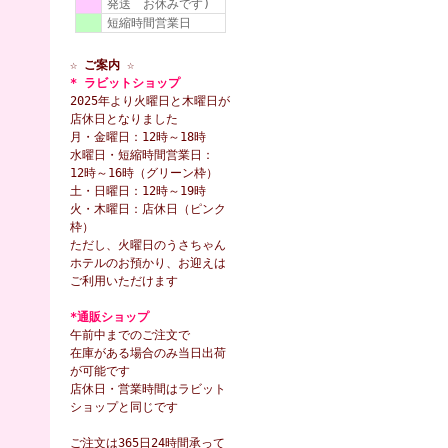
発送 お休みです)
短縮時間営業日
☆ ご案内 ☆
* ラビットショップ
2025年より火曜日と木曜日が
店休日となりました
月・金曜日：12時～18時
水曜日・短縮時間営業日：
12時～16時（グリーン枠）
土・日曜日：12時～19時
火・木曜日：店休日（ピンク
枠）
ただし、火曜日のうさちゃん
ホテルのお預かり、お迎えは
ご利用いただけます
*通販ショップ
午前中までのご注文で
在庫がある場合のみ当日出荷
が可能です
店休日・営業時間はラビット
ショップと同じです
ご注文は365日24時間承って