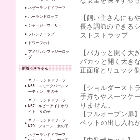
な安全を保障する
ネザーランドドワーフ
【飼い主さんにも
ホーランドロップ
長さ調節のできる
ジャージーウーリー
ストストラップ
フレンチロップ
ドワーフホト
【パカッと開く大
アメリカンファジーロッ
プ
パカッと開く大き
新着うさちゃん
正面扉とリュック側
ネザーランドドワーフ
N65 スモークパールマ
【ショルダースト
ーティン 男の子
手持ちやスーツケ
ネザーランドドワーフ
りません。
N67 ルビーアイドホワ
イト 女の子
【フルオープン扉
ネザーランドドワーフ
ペットの出し入れ
N70 フォーン 女の子
ネザーランドドワーフ