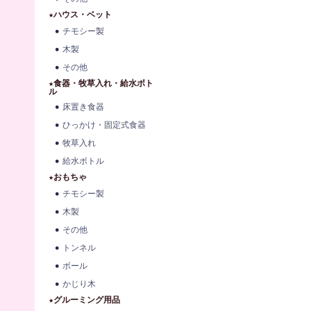
★ハウス・ベット
チモシー製
木製
その他
★食器・牧草入れ・給水ボト
ル
床置き食器
ひっかけ・固定式食器
牧草入れ
給水ボトル
★おもちゃ
チモシー製
木製
その他
トンネル
ボール
かじり木
★グルーミング用品