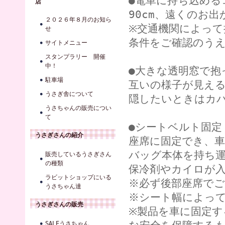
●電車に持ち込める
店
90cm、遠くのお出
２０２６年８月のお知ら
※交通機関によって
せ
条件をご確認のう
サイトメニュー
スタンプラリー 開催
中！
●大きな透明窓で
駐車場
互いの様子が見え
うさぎ舎について
隠したいときはカ
うさちゃんの販売につい
て
●シートベルト固
うさぎさんの紹介
座席に固定でき、
バッグ本体を持ち
販売しているうさぎさん
の種類
保冷剤やカイロが
ラビットショップにいる
※必ず後部座席で
うさちゃん達
※シート幅によっ
うさぎさんの販売
※製品を車に固定
SALEうさちゃん