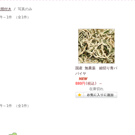
説明付き
/ 写真のみ
1件～1件 （全1件）
国産 無農薬 細切り青パ
パイヤ
880円
(税込)
～
在庫切れ
1件～1件 （全1件）