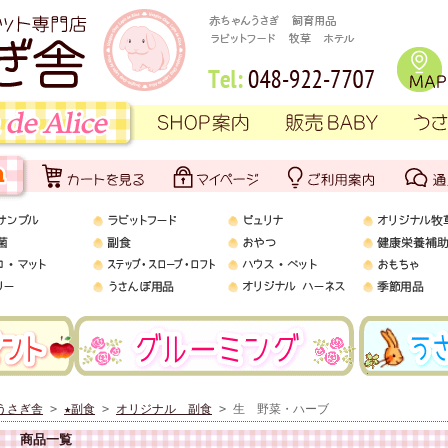
うさぎ舎
>
★副食
>
オリジナル 副食
> 生 野菜・ハーブ
商品一覧