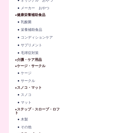
オリジナル おやつ
メーカー おやつ
★健康栄養補助食品
乳酸菌
栄養補助食品
コンディションケア
サプリメント
毛球症対策
★介護・ケア用品
★ケージ・サークル
ケージ
サークル
★スノコ・マット
スノコ
マット
★ステップ・スロープ・ロフ
ト
木製
その他