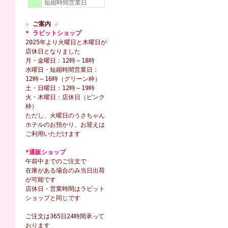
短縮時間営業日
☆ ご案内 ☆
* ラビットショップ
2025年より火曜日と木曜日が
店休日となりました
月・金曜日：12時～18時
水曜日・短縮時間営業日：
12時～16時（グリーン枠）
土・日曜日：12時～19時
火・木曜日：店休日（ピンク
枠）
ただし、火曜日のうさちゃん
ホテルのお預かり、お迎えは
ご利用いただけます
*通販ショップ
午前中までのご注文で
在庫がある場合のみ当日出荷
が可能です
店休日・営業時間はラビット
ショップと同じです
ご注文は365日24時間承って
おります