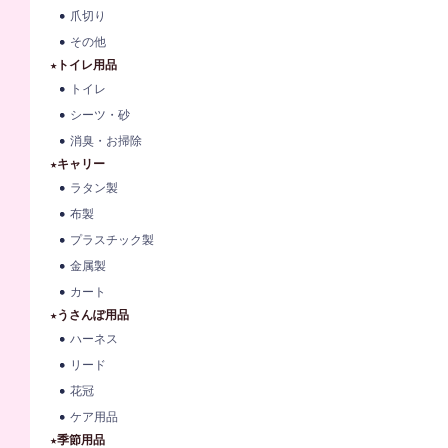
爪切り
その他
★トイレ用品
トイレ
シーツ・砂
消臭・お掃除
★キャリー
ラタン製
布製
プラスチック製
金属製
カート
★うさんぽ用品
ハーネス
リード
花冠
ケア用品
★季節用品