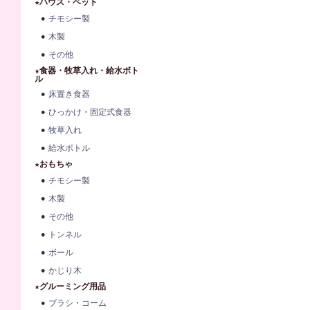
★ハウス・ベット
チモシー製
木製
その他
★食器・牧草入れ・給水ボト
ル
床置き食器
ひっかけ・固定式食器
牧草入れ
給水ボトル
★おもちゃ
チモシー製
木製
その他
トンネル
ボール
かじり木
★グルーミング用品
ブラシ・コーム