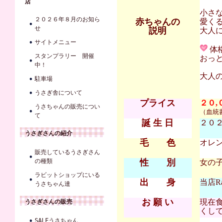
店
小さ
２０２６年８月のお知ら
赤ちゃんの
愛く
せ
説明
大人に
サイトメニュー
体
スタンプラリー 開催
おっ
中！
大人
駐車場
うさぎ舎について
プライス
２０,
うさちゃんの販売につい
（血統
て
誕 生 日
２０２２
うさぎさんの紹介
毛 色
オレ
販売しているうさぎさん
の種類
性 別
女の
ラビットショップにいる
出 身
当店Ra
うさちゃん達
お 願 い
現在
うさぎさんの販売
くし
SALEうさちゃん