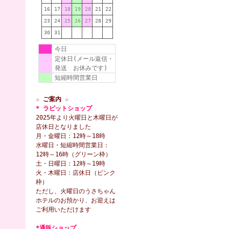
16
17
18
19
20
21
22
23
24
25
26
27
28
29
30
31
今日
定休日(メール返信・
発送 お休みです)
短縮時間営業日
☆ ご案内 ☆
* ラビットショップ
2025年より火曜日と木曜日が
店休日となりました
月・金曜日：12時～18時
水曜日・短縮時間営業日：
12時～16時（グリーン枠）
土・日曜日：12時～19時
火・木曜日：店休日（ピンク
枠）
ただし、火曜日のうさちゃん
ホテルのお預かり、お迎えは
ご利用いただけます
*通販ショップ