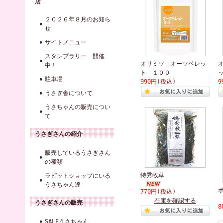
店
２０２６年８月のお知ら
せ
サイトメニュー
スタンプラリー 開催
オリミツ オーツペレッ
中！
ト １００
駐車場
990円
(税込)
9
うさぎ舎について
うさちゃんの販売につい
て
うさぎさんの紹介
販売しているうさぎさん
の種類
特秀牧草
ラビットショップにいる
うさちゃん達
770円
(税込)
在庫を確認する
うさぎさんの販売
8
SALEうさちゃん