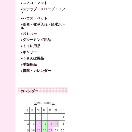
★スノコ・マット
★ステップ・スロープ・ロフ
ト
★ハウス・ベット
★食器・牧草入れ・給水ボト
ル
★おもちゃ
★グルーミング用品
★トイレ用品
★キャリー
★うさんぽ用品
★季節用品
★書籍・カレンダー
カレンダー
＜
2026年8月
＞
日
月
火
水
木
金
土
1
2
3
4
5
6
7
8
9
10
11
12
13
14
15