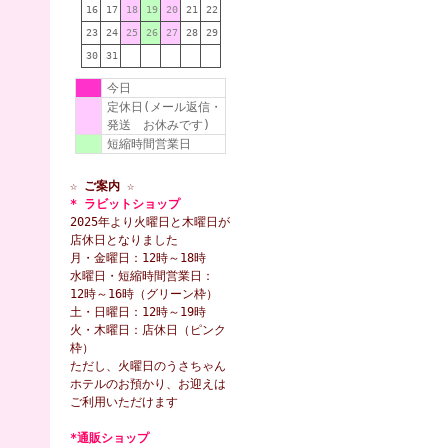
16
17
18
19
20
21
22
23
24
25
26
27
28
29
30
31
今日
定休日(メール返信・
発送 お休みです)
短縮時間営業日
☆ ご案内 ☆
* ラビットショップ
2025年より火曜日と木曜日が
店休日となりました
月・金曜日：12時～18時
水曜日・短縮時間営業日：
12時～16時（グリーン枠）
土・日曜日：12時～19時
火・木曜日：店休日（ピンク
枠）
ただし、火曜日のうさちゃん
ホテルのお預かり、お迎えは
ご利用いただけます
*通販ショップ