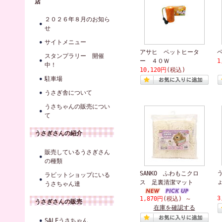
店
２０２６年８月のお知ら
せ
サイトメニュー
アサヒ ペットヒータ
スタンプラリー 開催
ー ４０Ｗ
1
中！
10,120円
(税込)
駐車場
うさぎ舎について
うさちゃんの販売につい
て
うさぎさんの紹介
販売しているうさぎさん
の種類
SANKO ふわもこクロ
ラビットショップにいる
ス 足裏清潔マット
うさちゃん達
3
1,870円
(税込)
～
うさぎさんの販売
在庫を確認する
SALEうさちゃん