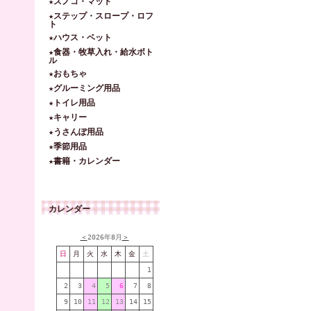
★スノコ・マット
★ステップ・スロープ・ロフ
ト
★ハウス・ベット
★食器・牧草入れ・給水ボト
ル
★おもちゃ
★グルーミング用品
★トイレ用品
★キャリー
★うさんぽ用品
★季節用品
★書籍・カレンダー
カレンダー
＜
2026年8月
＞
日
月
火
水
木
金
土
1
2
3
4
5
6
7
8
9
10
11
12
13
14
15