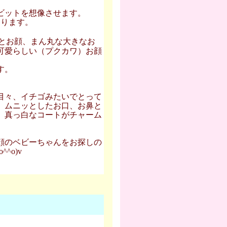
ビットを想像させます。
になります。
とお顔、まん丸な大きなお
可愛らしい（プクカワ）お顔
す。
目々、イチゴみたいでとって
、ムニッとしたお口、お鼻と
、真っ白なコートがチャーム
顔のベビーちゃんをお探しの
^o)v