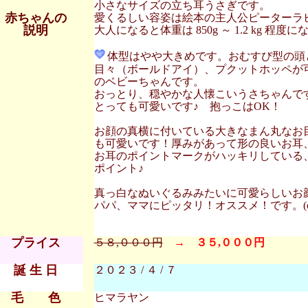
小さなサイズの立ち耳うさぎです。
赤ちゃんの
愛くるしい容姿は絵本の主人公ピーターラ
説明
大人になると体重は 850g ～ 1.2 kg 程度
体型はやや大きめです。おむすび型の頭
目々（ボールドアイ）、プクットホッペが
のベビーちゃんです。
おっとり、穏やかな人懐こいうさちゃんで
とっても可愛いです♪ 抱っこはOK！
お顔の真横に付いている大きなまん丸なお
も可愛いです！厚みがあって形の良いお耳
お耳のポイントマークがハッキリしている
ポイント♪
真っ白なぬいぐるみみたいに可愛らしいお
パパ、ママにピッタリ！オススメ！です。(o^
プライス
５８,０００円
→ ３５,０００円
誕 生 日
２０２３ / ４ / ７
毛 色
ヒマラヤン