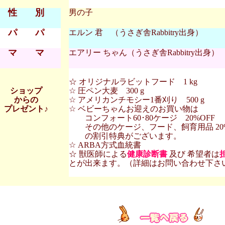
性 別
男の子
パ パ
エルン 君 （うさぎ舎Rabbitry出身）
マ マ
エアリー ちゃん（うさぎ舎Rabbitry出身）
☆ オリジナルラビットフード 1 kg
ショップ
☆ 圧ペン大麦 300 g
からの
☆ アメリカンチモシー1番刈り 500 g
プレゼント♪
☆ ベビーちゃんお迎えのお買い物は
コンフォート60･80ケージ 20%OFF
その他のケージ、フード、飼育用品 20%
の割引特典がございます。
☆ ARBA方式血統書
☆ 獣医師による
健康診断書
及び 希望者は
とが出来ます。（詳細はお問い合わせ下さ