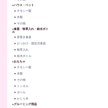
★ハウス・ベット
チモシー製
木製
その他
★食器・牧草入れ・給水ボト
ル
床置き食器
ひっかけ・固定式食器
牧草入れ
給水ボトル
★おもちゃ
チモシー製
木製
その他
トンネル
ボール
かじり木
★グルーミング用品