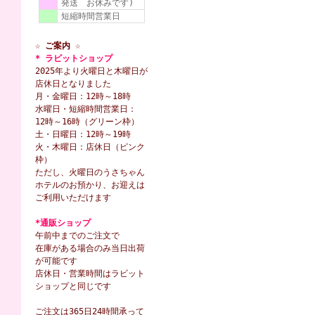
発送 お休みです)
短縮時間営業日
☆ ご案内 ☆
* ラビットショップ
2025年より火曜日と木曜日が
店休日となりました
月・金曜日：12時～18時
水曜日・短縮時間営業日：
12時～16時（グリーン枠）
土・日曜日：12時～19時
火・木曜日：店休日（ピンク
枠）
ただし、火曜日のうさちゃん
ホテルのお預かり、お迎えは
ご利用いただけます
*通販ショップ
午前中までのご注文で
在庫がある場合のみ当日出荷
が可能です
店休日・営業時間はラビット
ショップと同じです
ご注文は365日24時間承って