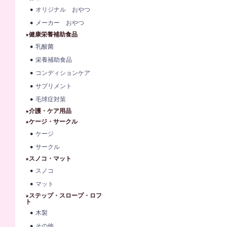
オリジナル おやつ
メーカー おやつ
★健康栄養補助食品
乳酸菌
栄養補助食品
コンディションケア
サプリメント
毛球症対策
★介護・ケア用品
★ケージ・サークル
ケージ
サークル
★スノコ・マット
スノコ
マット
★ステップ・スロープ・ロフ
ト
木製
その他