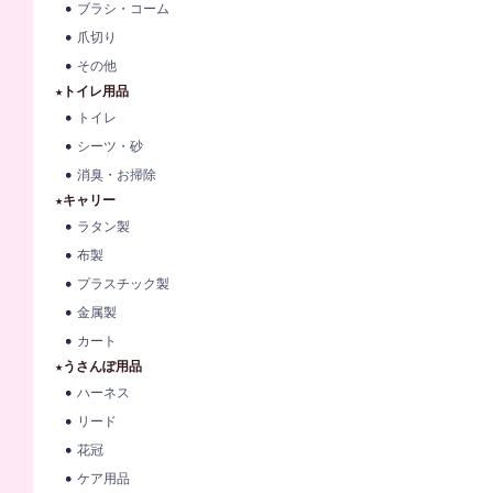
ブラシ・コーム
爪切り
その他
★トイレ用品
トイレ
シーツ・砂
消臭・お掃除
★キャリー
ラタン製
布製
プラスチック製
金属製
カート
★うさんぽ用品
ハーネス
リード
花冠
ケア用品