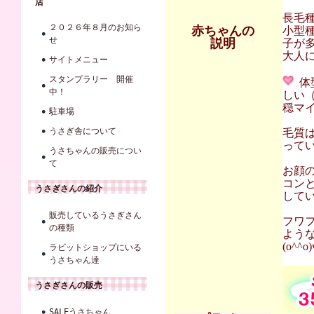
店
長毛
２０２６年８月のお知ら
赤ちゃんの
小型
せ
説明
子が
大人に
サイトメニュー
スタンプラリー 開催
体
中！
しい
穏マ
駐車場
うさぎ舎について
毛質
って
うさちゃんの販売につい
て
お顔
コン
うさぎさんの紹介
して
販売しているうさぎさん
フワ
の種類
よう
(o^^o)
ラビットショップにいる
うさちゃん達
うさぎさんの販売
SALEうさちゃん