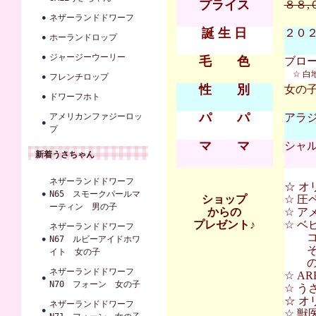
プライス
８８,
ネザーランドドワーフ
誕 生 日
２０２２
ホーランドロップ
ジャージーウーリー
毛 色
ブロ
☆ 白
フレンチロップ
性 別
女の
ドワーフホト
パ パ
アメリカンファジーロッ
アラジ
プ
マ マ
シャル
新着うさちゃん
ネザーランドドワーフ
☆ オ
N65 スモークパールマ
ショップ
☆ 圧
ーティン 男の子
からの
☆ ア
プレゼント♪
☆ 
ネザーランドドワーフ
コンフ
N67 ルビーアイドホワ
その
イト 女の子
の割
ネザーランドドワーフ
☆ A
N70 フォーン 女の子
☆ 
☆ オ
ネザーランドドワーフ
☆ 獣