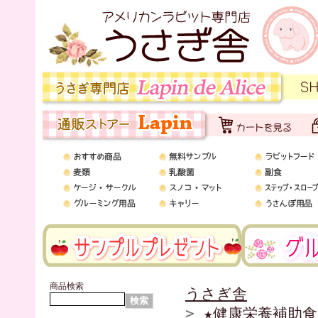
商品検索
うさぎ舎
>
★健康栄養補助食