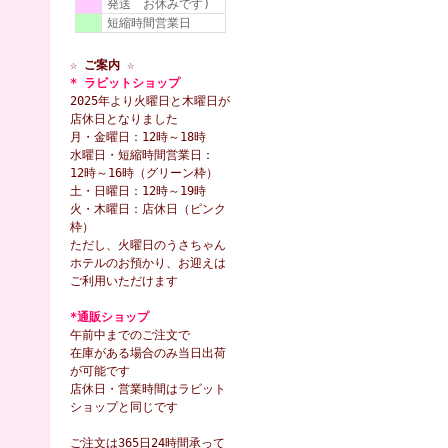
発送 お休みです)
短縮時間営業日
☆ ご案内 ☆
* ラビットショップ
2025年より火曜日と木曜日が
店休日となりました
月・金曜日：12時～18時
水曜日・短縮時間営業日：
12時～16時（グリーン枠）
土・日曜日：12時～19時
火・木曜日：店休日（ピンク
枠）
ただし、火曜日のうさちゃん
ホテルのお預かり、お迎えは
ご利用いただけます
*通販ショップ
午前中までのご注文で
在庫がある場合のみ当日出荷
が可能です
店休日・営業時間はラビット
ショップと同じです
ご注文は365日24時間承って