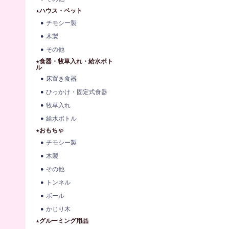
★ハウス・ベット
チモシー製
木製
その他
★食器・牧草入れ・給水ボト
ル
床置き食器
ひっかけ・固定式食器
牧草入れ
給水ボトル
★おもちゃ
チモシー製
木製
その他
トンネル
ボール
かじり木
★グルーミング用品