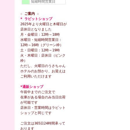
短縮時間営業日
☆ ご案内 ☆
* ラビットショップ
2025年より火曜日と木曜日が
店休日となりました
月・金曜日：12時～18時
水曜日・短縮時間営業日：
12時～16時（グリーン枠）
土・日曜日：12時～19時
火・木曜日：店休日（ピンク
枠）
ただし、火曜日のうさちゃん
ホテルのお預かり、お迎えは
ご利用いただけます
*通販ショップ
午前中までのご注文で
在庫がある場合のみ当日出荷
が可能です
店休日・営業時間はラビット
ショップと同じです
ご注文は365日24時間承って
おります