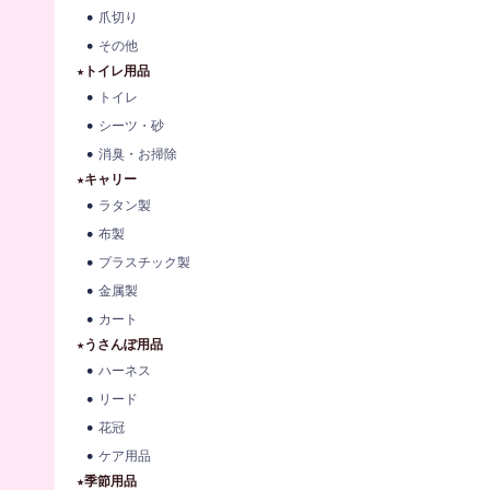
爪切り
その他
★トイレ用品
トイレ
シーツ・砂
消臭・お掃除
★キャリー
ラタン製
布製
プラスチック製
金属製
カート
★うさんぽ用品
ハーネス
リード
花冠
ケア用品
★季節用品