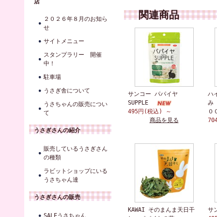
店
関連商品
２０２６年８月のお知ら
せ
サイトメニュー
スタンプラリー 開催
中！
駐車場
うさぎ舎について
サンコー パパイヤ
ハ
SUPPLE
み
うさちゃんの販売につい
495円(税込)
～
０
て
商品を見る
70
うさぎさんの紹介
販売しているうさぎさん
の種類
ラビットショップにいる
うさちゃん達
うさぎさんの販売
KAWAI そのまんま天日干
サン
SALEうさちゃん