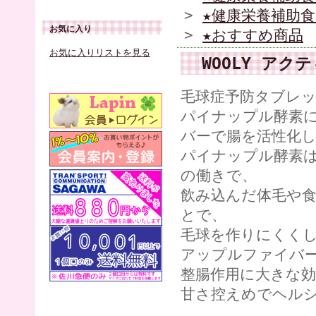
>
★健康栄養補助食
お気に入り
>
★おすすめ商品
お気に入りリストを見る
WOOLY アク
毛球症予防タブレ
パイナップル酵素
バーで腸を活性化
パイナップル酵素
の働きで、
飲み込んだ体毛や
とで、
毛球を作りにくく
アップルファイバ
整腸作用に大きな
甘さ控えめでヘルシ