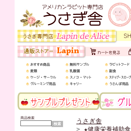
商品検索
うさぎ舎
>
★健康栄養補助食