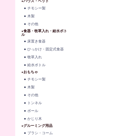
★ハウス・ベット
チモシー製
木製
その他
★食器・牧草入れ・給水ボト
ル
床置き食器
ひっかけ・固定式食器
牧草入れ
給水ボトル
★おもちゃ
チモシー製
木製
その他
トンネル
ボール
かじり木
★グルーミング用品
ブラシ・コーム