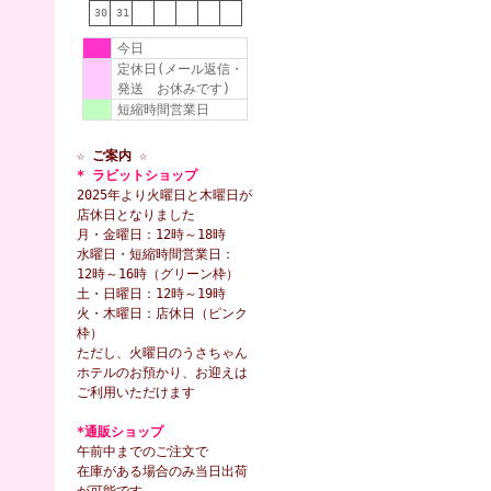
30
31
今日
定休日(メール返信・
発送 お休みです)
短縮時間営業日
☆ ご案内 ☆
* ラビットショップ
2025年より火曜日と木曜日が
店休日となりました
月・金曜日：12時～18時
水曜日・短縮時間営業日：
12時～16時（グリーン枠）
土・日曜日：12時～19時
火・木曜日：店休日（ピンク
枠）
ただし、火曜日のうさちゃん
ホテルのお預かり、お迎えは
ご利用いただけます
*通販ショップ
午前中までのご注文で
在庫がある場合のみ当日出荷