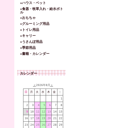
★ハウス・ベット
★食器・牧草入れ・給水ボト
ル
★おもちゃ
★グルーミング用品
★トイレ用品
★キャリー
★うさんぽ用品
★季節用品
★書籍・カレンダー
カレンダー
＜
2026年8月
＞
日
月
火
水
木
金
土
1
2
3
4
5
6
7
8
9
10
11
12
13
14
15
16
17
18
19
20
21
22
23
24
25
26
27
28
29