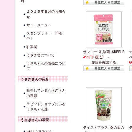
店
２０２６年８月のお知ら
せ
サイトメニュー
スタンプラリー 開催
中！
駐車場
サンコー 乳酸菌 SUPPLE
うさぎ舎について
495円
(税込)
～
在庫を確認する
6
うさちゃんの販売につい
て
うさぎさんの紹介
販売しているうさぎさん
の種類
ラビットショップにいる
うさちゃん達
うさぎさんの販売
テイストプラス 桑の葉の
SALEうさちゃん