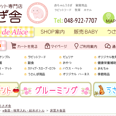
うさぎ舎
>
★食器・牧草入れ・給水ボトル
>
床置き食器