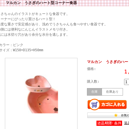
マルカン うさぎのハート型コーナー食器
うさちゃんのイラストがキュートな食器です。
コーナーにぴったり置けるハート型！
適度な重さで安定感があり、浅めでうさちゃんも食べやすい食器です。
内側には便利なにんじんイラストメモリ付き。
底には水切り穴があり余分な水分を逃します。
★カラー：ピンク
サイズ：W150×D135×H50mm
マルカン うさぎのハー
価格:
1
購入数:
在庫
在庫あり
返