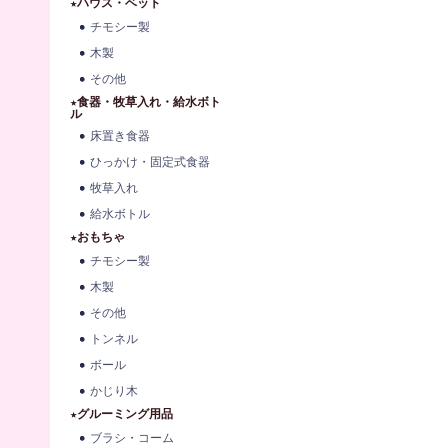
★ハウス・ベット
チモシー製
木製
その他
★食器・牧草入れ・給水ボト
ル
床置き食器
ひっかけ・固定式食器
牧草入れ
給水ボトル
★おもちゃ
チモシー製
木製
その他
トンネル
ボール
かじり木
★グルーミング用品
ブラシ・コーム