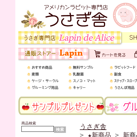
商品検索
うさぎ舎
>
★新商品
>
新商