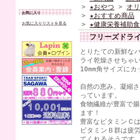
>
★おやつ
>
オ
お気に入り
>
★おすすめ商品
>
★健康栄養補助食
お気に入りリストを見る
フリーズドラ
とりたての新鮮な
ライ乾燥させちゃい
10mm角サイズに
自然の恵み、凝縮
っています。
食物繊維が豊富で
ます！
豊富なビタミンＣ
ビタミンＢ群は疲
てくれるそうです