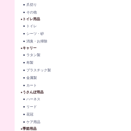
爪切り
その他
★トイレ用品
トイレ
シーツ・砂
消臭・お掃除
★キャリー
ラタン製
布製
プラスチック製
金属製
カート
★うさんぽ用品
ハーネス
リード
花冠
ケア用品
★季節用品