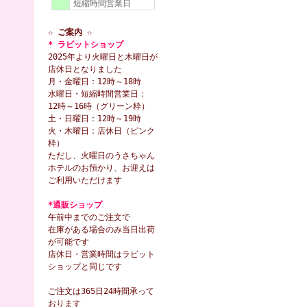
短縮時間営業日
☆ ご案内 ☆
* ラビットショップ
2025年より火曜日と木曜日が
店休日となりました
月・金曜日：12時～18時
水曜日・短縮時間営業日：
12時～16時（グリーン枠）
土・日曜日：12時～19時
火・木曜日：店休日（ピンク
枠）
ただし、火曜日のうさちゃん
ホテルのお預かり、お迎えは
ご利用いただけます
*通販ショップ
午前中までのご注文で
在庫がある場合のみ当日出荷
が可能です
店休日・営業時間はラビット
ショップと同じです
ご注文は365日24時間承って
おります